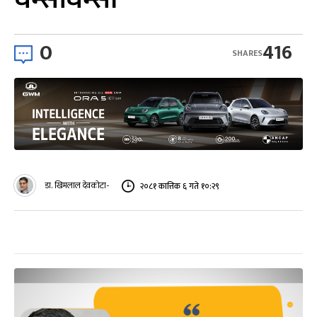
0
416
SHARES
डा. खिमलाल देवकोटा-
२०८१ कात्तिक ६ गते १०:२९