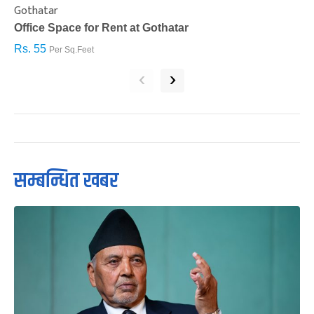
Gothatar
S
Office Space for Rent at Gothatar
H
Rs. 55
R
Per Sq.Feet
‹
›
सम्बन्धित खबर