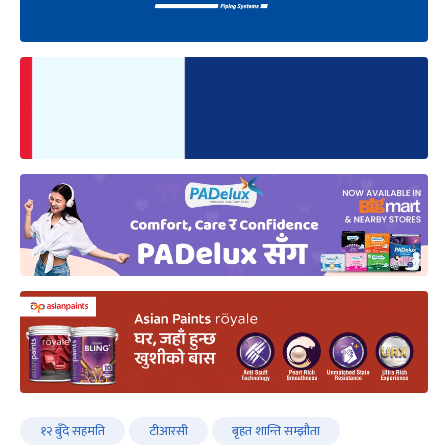
१२ बुँदे सहमति
टीआरसी
बृहत शान्ति सम्झौता