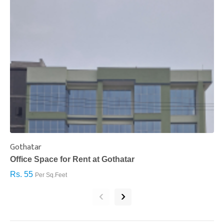
Gothatar
S
Office Space for Rent at Gothatar
H
Rs. 55
R
Per Sq.Feet
‹
›