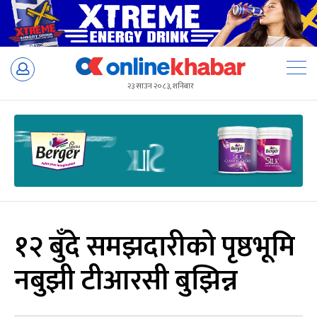
Skip
to
२३ साउन २०८३, शनिबार
content
१२ बुँदे समझदारीको पृष्ठभूमि
नबुझी टीआरसी बुझिन्न