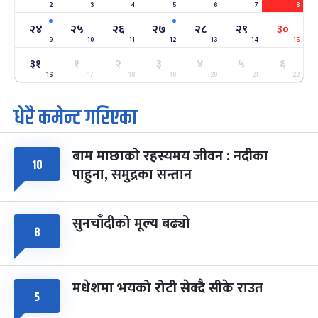
2
3
4
5
6
7
8
अन्तराष्ट्रिय नारी दिवस
७ महिना बाँकी
२४
-
फाल्गुन २४, २०८३
Mar 8, 2027
सोम
२४
२५
२६
२७
२८
२९
३०
9
10
11
12
13
14
15
ग्याल्पो ल्होसार
७ महिना बाँकी
२५
३१
१
२
३
४
५
६
-
फाल्गुन २५, २०८३
Mar 9, 2027
मंगल
16
17
18
19
20
21
22
धेरै कमेन्ट गरिएका
पूर्णिमा व्रत
७ महिना बाँकी
७
-
चैत्र ७, २०८३
Mar 21, 2027
आइत
बाम माछाको रहस्यमय जीवन : नदीका
फागुपूर्णिमा
७ महिना बाँकी
८
१०
पाहुना, समुद्रका सन्तान
-
चैत्र ८, २०८३
Mar 22, 2027
सोम
सुनचाँदीको मूल्य बढ्यो
८
मधेशमा भयको रोटी सेक्दै सीके राउत
५