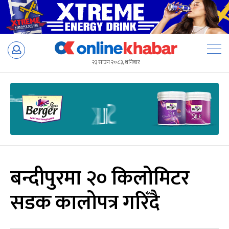
Skip
to
२३ साउन २०८३, शनिबार
content
बन्दीपुरमा २० किलोमिटर
सडक कालोपत्र गरिँदै