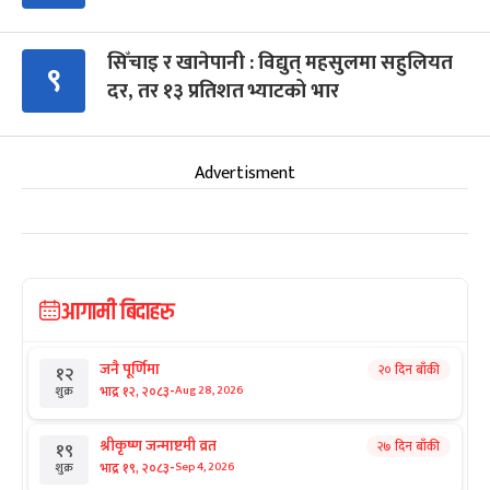
सिँचाइ र खानेपानी : विद्युत् महसुलमा सहुलियत
९
दर, तर १३ प्रतिशत भ्याटको भार
Advertisment
आगामी बिदाहरु
जनै पूर्णिमा
२० दिन बाँकी
१२
-
भाद्र १२, २०८३
Aug 28, 2026
शुक्र
श्रीकृष्ण जन्माष्टमी व्रत
२७ दिन बाँकी
१९
-
भाद्र १९, २०८३
Sep 4, 2026
शुक्र