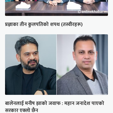
प्रज्ञाका तीन कुलपतिको शपथ (तस्वीरहरू)
बालेनलाई मनीष झाको जवाफ : महान जनादेश पाएको
सरकार एक्लो छैन