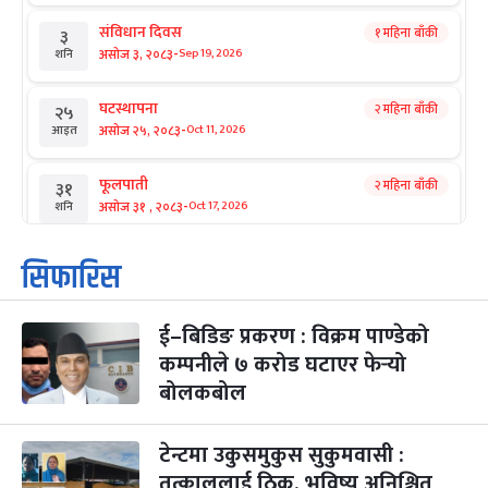
संविधान दिवस
१ महिना बाँकी
३
-
असोज ३, २०८३
Sep 19, 2026
शनि
घटस्थापना
२ महिना बाँकी
२५
-
असोज २५, २०८३
Oct 11, 2026
आइत
फूलपाती
२ महिना बाँकी
३१
-
असोज ३१ , २०८३
Oct 17, 2026
शनि
कार्तिक सङ्क्रान्ति
२ महिना बाँकी
१
सिफारिस
-
कार्तिक १, २०८३
Oct 18, 2026
आइत
ई–बिडिङ प्रकरण : विक्रम पाण्डेको
महानवमी
२ महिना बाँकी
३
-
कम्पनीले ७ करोड घटाएर फेर्‍यो
कार्तिक ३, २०८३
Oct 20, 2026
मंगल
बोलकबोल
विजयादशमी
२ महिना बाँकी
४
-
कार्तिक ४, २०८३
Oct 21, 2026
बुध
टेन्टमा उकुसमुकुस सुकुमवासी :
तत्काललाई ठिक, भविष्य अनिश्चित