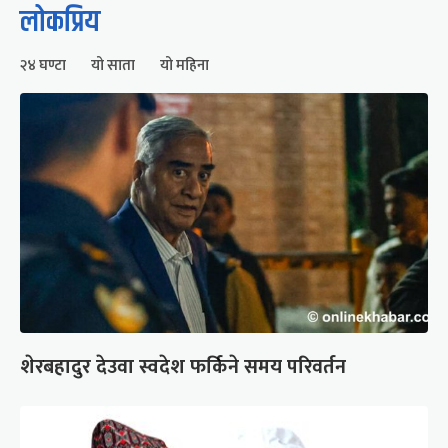
लोकप्रिय
२४ घण्टा
यो साता
यो महिना
शेरबहादुर देउवा स्वदेश फर्किने समय परिवर्तन