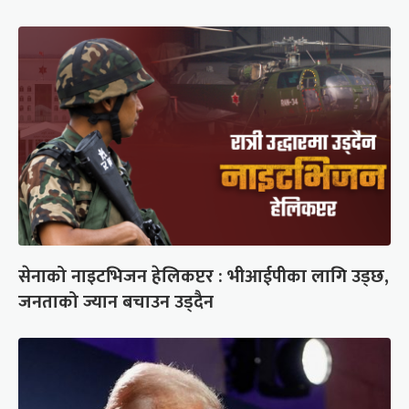
सेनाको नाइटभिजन हेलिकप्टर : भीआईपीका लागि उड्छ,
जनताको ज्यान बचाउन उड्दैन