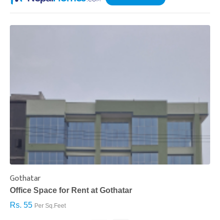
Gothatar
S
Office Space for Rent at Gothatar
H
Rs. 55
R
Per Sq.Feet