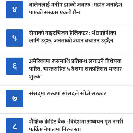
बालेनलाई मनीष झाको जवाफ : महान जनादेश
४
पाएको सरकार एक्लो छैन
सेनाको नाइटभिजन हेलिकप्टर : भीआईपीका
५
लागि उड्छ, जनताको ज्यान बचाउन उड्दैन
अमेरिकामा रूसमाथि प्रतिबन्ध लगाउने विधेयक
६
पारित, भारतसहित ५ देशमा शतप्रतिशत भन्सार
शुल्क
संसद्‍मा रास्वपा सांसदले खोजे सरकार
७
शैक्षिक क्रेडिट बैंक : विदेशमा अध्ययन पूरा नगरी
८
फर्किए नेपालमा निरन्तरता