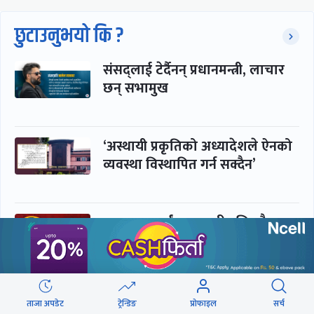
छुटाउनुभयो कि ?
संसद्लाई टेर्दैनन् प्रधानमन्त्री, लाचार
छन् सभामुख
‘अस्थायी प्रकृतिको अध्यादेशले ऐनको
व्यवस्था विस्थापित गर्न सक्दैन’
सरकार-प्रसाईं लुकामारी : छिनमै
पक्राउ, तुरुन्तै रिहा
‘कामचलाउ’ नेतृत्वले थलियो स्वास्थ्य
ताजा अपडेट
ट्रेन्डिङ
प्रोफाइल
सर्च