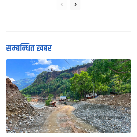
‹
›
सम्बन्धित खबर