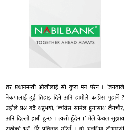
तर प्रधानमन्त्री ओलीलाई सो कुरा मन परेन । ‘जनताले
नेकपालाई दुई तिहाइ दिने अनि हामीले कांग्रेस गुहार्ने ?
उहाँले प्रश्न गर्दै थप्नुभयो, ‘कांग्रेस सामेल हुनासाथ लैनचौर,
अनि दिल्ली हाबी हुन्छ । त्यसो हुँदैन ।’ मैले केवल सुझाव
राखेको भनें, धेरै प्रतिवाद गरिनँ । यो अवधिमा टीआरसी