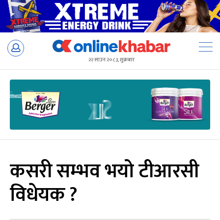
Skip
to
२२ साउन २०८३, शुक्रबार
content
कसरी सम्भव भयो टीआरसी
विधेयक ?