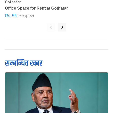
Gothatar
S
Office Space for Rent at Gothatar
H
Rs. 55
R
Per Sq.Feet
‹
›
सम्बन्धित खबर