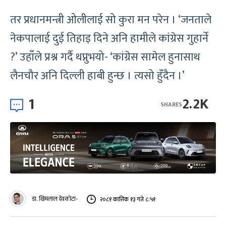
तर प्रधानमन्त्री ओलीलाई सो कुरा मन परेन । ‘जनताले
नेकपालाई दुई तिहाइ दिने अनि हामीले कांग्रेस गुहार्ने
?’ उहाँले प्रश्न गर्दै थप्नुभयो- ‘कांग्रेस सामेल हुनासाथ
लैनचौर अनि दिल्ली हाबी हुन्छ । त्यसो हुँदैन ।’
1
2.2K
SHARES
डा. खिमलाल देवकोटा-
२०८१ कात्तिक १३ गते ८:५१