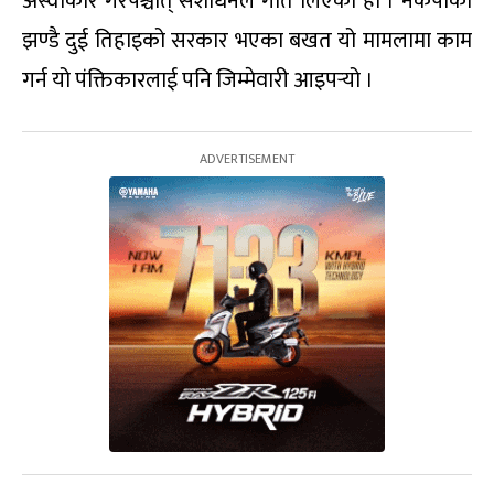
अस्वीकार गरेपश्चात् संशोधनले गति लिएको हो । नेकपाको
झण्डै दुई तिहाइको सरकार भएका बखत यो मामलामा काम
गर्न यो पंक्तिकारलाई पनि जिम्मेवारी आइपर्‍यो ।