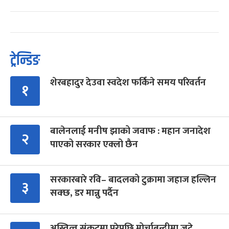
ट्रेन्डिङ
शेरबहादुर देउवा स्वदेश फर्किने समय परिवर्तन
१
बालेनलाई मनीष झाको जवाफ : महान जनादेश
२
पाएको सरकार एक्लो छैन
सरकारबारे रवि– बादलको टुक्रामा जहाज हल्लिन
३
सक्छ, डर मान्नु पर्दैन
अस्तित्व संकटमा परेपछि मोर्चाबन्दीमा जुटे