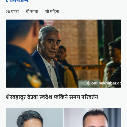
२४ घण्टा
यो साता
यो महिना
शेरबहादुर देउवा स्वदेश फर्किने समय परिवर्तन