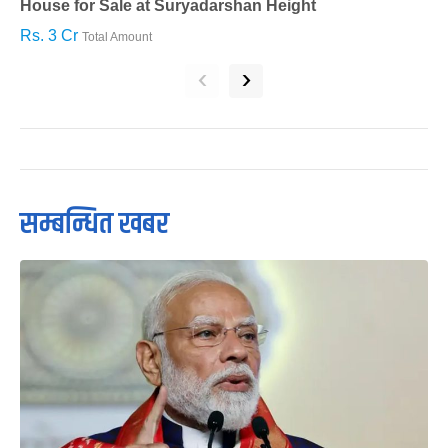
House for Sale at Suryadarshan Height
H
Rs. 3 Cr
R
Total Amount
‹
›
सम्बन्धित खबर