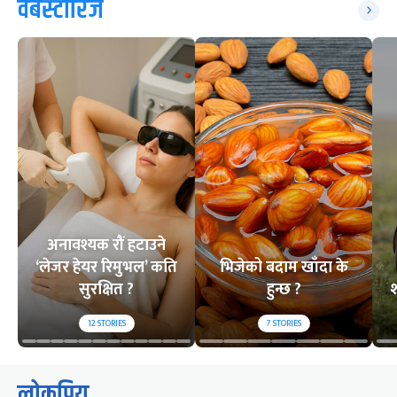
वेबस्टोरिज
अनावश्यक रौं हटाउने
‘लेजर हेयर रिमुभल’ कति
भिजेको बदाम खाँदा के
सुरक्षित ?
हुन्छ ?
श
12
STORIES
7
STORIES
लोकप्रिय