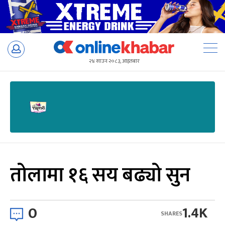
Skip
to
२४ साउन २०८३, आइतबार
content
तोलामा १६ सय बढ्यो सुन
0
1.4K
SHARES