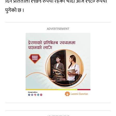
दिन प्रतितोला १९७५ रुपैयाँ रहेको चाँदी आज १९८० रुपैयाँ
पुगेको छ ।