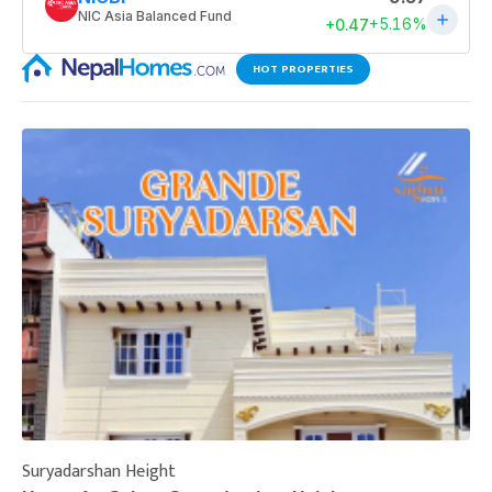
HOT PROPERTIES
Suryadarshan Height
L