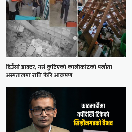
दिउँसो डाक्टर, नर्स कुटिएको कालीकोटको पलाँता
अस्पतालमा राति फेरि आक्रमण