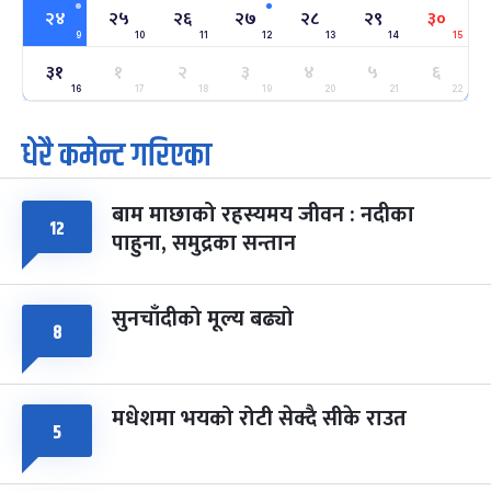
२४
२४
२५
२६
२७
२८
२९
३०
-
फाल्गुन २४, २०८३
Mar 8, 2027
सोम
9
10
11
12
13
14
15
३१
१
२
३
४
५
६
ग्याल्पो ल्होसार
७ महिना बाँकी
२५
-
16
17
18
19
20
21
22
फाल्गुन २५, २०८३
Mar 9, 2027
मंगल
धेरै कमेन्ट गरिएका
पूर्णिमा व्रत
७ महिना बाँकी
७
-
चैत्र ७, २०८३
Mar 21, 2027
आइत
बाम माछाको रहस्यमय जीवन : नदीका
१२
फागुपूर्णिमा
७ महिना बाँकी
८
पाहुना, समुद्रका सन्तान
-
चैत्र ८, २०८३
Mar 22, 2027
सोम
सुनचाँदीको मूल्य बढ्यो
८
मधेशमा भयको रोटी सेक्दै सीके राउत
५