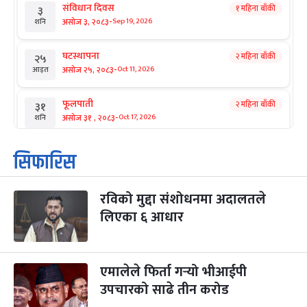
संविधान दिवस
१ महिना बाँकी
३
-
असोज ३, २०८३
Sep 19, 2026
शनि
घटस्थापना
२ महिना बाँकी
२५
-
असोज २५, २०८३
Oct 11, 2026
आइत
फूलपाती
२ महिना बाँकी
३१
-
असोज ३१ , २०८३
Oct 17, 2026
शनि
कार्तिक सङ्क्रान्ति
२ महिना बाँकी
१
सिफारिस
-
कार्तिक १, २०८३
Oct 18, 2026
आइत
रविको मुद्दा संशोधनमा अदालतले
महानवमी
२ महिना बाँकी
३
-
लिएका ६ आधार
कार्तिक ३, २०८३
Oct 20, 2026
मंगल
विजयादशमी
२ महिना बाँकी
४
-
कार्तिक ४, २०८३
Oct 21, 2026
बुध
एमालेले फिर्ता गर्‍यो भीआईपी
उपचारको साढे तीन करोड
पापा‌ङ्कुशा एकादशी व्रत
२ महिना बाँकी
५