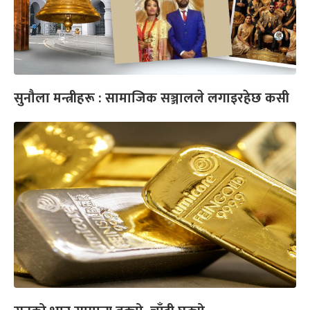
सुनौला मन्त्रीहरू : सामाजिक सञ्जालले लगाइरहेछ कसी