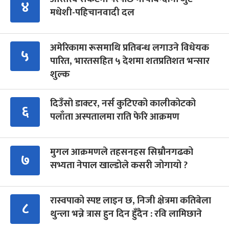
४
मधेशी-पहिचानवादी दल
अमेरिकामा रूसमाथि प्रतिबन्ध लगाउने विधेयक
५
पारित, भारतसहित ५ देशमा शतप्रतिशत भन्सार
शुल्क
दिउँसो डाक्टर, नर्स कुटिएको कालीकोटको
६
पलाँता अस्पतालमा राति फेरि आक्रमण
मुगल आक्रमणले तहसनहस सिम्रौनगढको
७
सभ्यता नेपाल खाल्डोले कसरी जोगायो ?
रास्वपाको स्पष्ट लाइन छ, निजी क्षेत्रमा कतिबेला
८
थुन्ला भन्ने त्रास हुन दिन हुँदैन : रवि लामिछाने