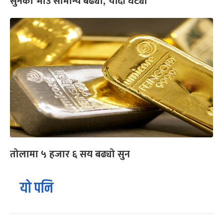
सुनको भाउ सामान्य बढ्यो, चाँदी घट्यो
तोलामा ५ हजार ६ सय बढ्यो सुन
यो पनि