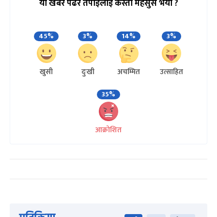
यो खबर पढेर तपाईलाई कस्तो महसुस भयो ?
45%
3%
14%
3%
खुसी
दुःखी
अचम्मित
उत्साहित
35%
आक्रोशित