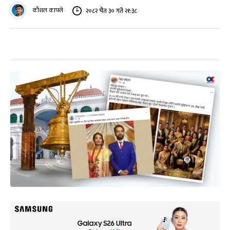
कौशल काफ्ले
२०८२ चैत ३० गते २१:३८