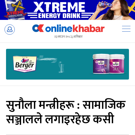
Skip
to
२३ साउन २०८३, शनिबार
content
सुनौला मन्त्रीहरू : सामाजिक
सञ्जालले लगाइरहेछ कसी