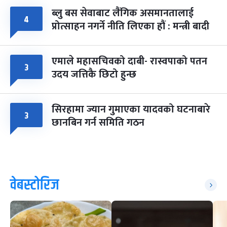
ब्लु बस सेवाबाट लैंगिक असमानतालाई
४
प्रोत्साहन नगर्ने नीति लिएका हौं : मन्त्री बादी
एमाले महासचिवको दाबी- रास्वपाको पतन
३
उदय जत्तिकै छिटो हुन्छ
सिरहामा ज्यान गुमाएका यादवको घटनाबारे
३
छानबिन गर्न समिति गठन
वेबस्टोरिज