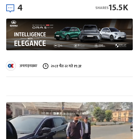
4
15.5K
SHARES
अनलाइनखबर
२०८१ चैत २२ गते १९:३१