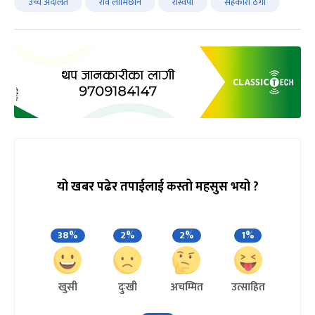
उच्च अदालत
रवि लामिछाने
रास्वपा
सहकारी ठगी
यो खबर पढेर तपाईलाई कस्तो महसुस भयो ?
38%
2%
2%
1%
खुसी
दुःखी
अचम्मित
उत्साहित