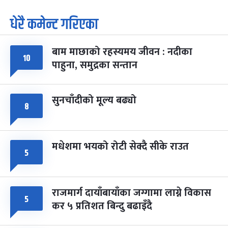
धेरै कमेन्ट गरिएका
पूर्णिमा व्रत
७ महिना बाँकी
७
-
चैत्र ७, २०८३
Mar 21, 2027
आइत
बाम माछाको रहस्यमय जीवन : नदीका
फागुपूर्णिमा
१०
७ महिना बाँकी
८
पाहुना, समुद्रका सन्तान
-
चैत्र ८, २०८३
Mar 22, 2027
सोम
सुनचाँदीको मूल्य बढ्यो
८
मधेशमा भयको रोटी सेक्दै सीके राउत
५
राजमार्ग दायाँबायाँका जग्गामा लाग्ने विकास
५
कर ५ प्रतिशत बिन्दु बढाइँदै