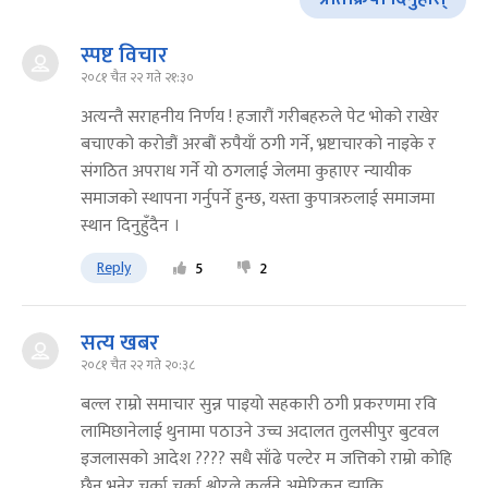
स्पष्ट विचार
२०८१ चैत २२ गते २१:३०
अत्यन्तै सराहनीय निर्णय ! हजारौं गरीबहरुले पेट भोको राखेर
बचाएको करोडौं अरबौं रुपैयाँ ठगी गर्ने, भ्रष्टाचारको नाइके र
संगठित अपराध गर्ने यो ठगलाई जेलमा कुहाएर न्यायीक
समाजको स्थापना गर्नुपर्ने हुन्छ, यस्ता कुपात्ररुलाई समाजमा
स्थान दिनुहुँदैन ।
Reply
5
2
सत्य खबर
२०८१ चैत २२ गते २०:३८
बल्ल राम्रो समाचार सुन्न पाइयो सहकारी ठगी प्रकरणमा रवि
लामिछानेलाई थुनामा पठाउने उच्च अदालत तुलसीपुर बुटवल
इजलासको आदेश ???? सधै साँढे पल्टेर म जत्तिको राम्रो कोहि
छैन भनेर चर्का चर्का श्वोरले कुर्लने अमेरिकन झाक्रि