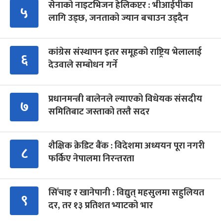
सेनाको नाइटभिजन हेलिकप्टर : भीआईपीका
५
लागि उड्छ, जनताको ज्यान बचाउन उड्दैन
कांग्रेस संस्थापन इतर समूहको राष्ट्रिय भेलालाई
६
देउवाले सम्बोधन गर्ने
प्रधानमन्त्री बालेनले ल्याएको विधेयक संसदीय
७
समितिबाट जस्ताको तस्तै सदर
शैक्षिक क्रेडिट बैंक : विदेशमा अध्ययन पूरा नगरी
८
फर्किए नेपालमा निरन्तरता
सिँचाइ र खानेपानी : विद्युत् महसुलमा सहुलियत
९
दर, तर १३ प्रतिशत भ्याटको भार