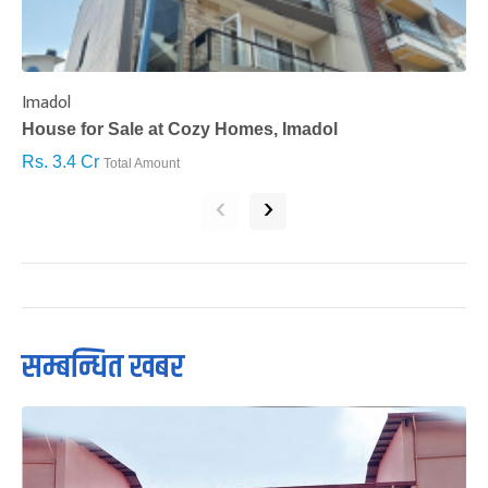
Imadol
B
House for Sale at Cozy Homes, Imadol
B
Rs. 3.4 Cr
R
Total Amount
‹
›
सम्बन्धित खबर