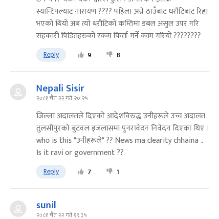
स्यान्टिफ्ल्याट नारायण ???? पहिला अन्ने ठाउँबाट धरौटिबाट रिहा
भ​एको थियो अब त्यो धरौटिको कम्तिमा डबल असुल उपर गरि
सहकारी पिडितहरुको रकम फिर्ता गर्ने काम गरियो ????????
Reply
9
8
Nepali Sisir
२०८१ चैत २२ गते २०:२५
जिल्ला अदालतले दिएको आदेशविरुद्ध उनीहरूले उच्च अदालत
तुलसीपुरको बुटवल इजलासमा पुनरावेदन निवेदन दिएका थिए ।
who is this "उनीहरूले" ?? News ma clearity chhaina ..
Is it ravi or government ??
Reply
7
1
sunil
२०८१ चैत २२ गते १९:३५