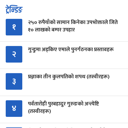
ट्रेन्डिङ
२५० रुपैयाँको सामान किनेका उपभोक्ताले जिते
१
१० लाखको बम्पर उपहार
गुन्डुमा अड्किए एमाले पुनर्गठनका प्रस्तावहरू
२
प्रज्ञाका तीन कुलपतिको शपथ (तस्वीरहरू)
३
पर्वतारोही पुरबहादुर गुरुङको अन्त्येष्टि
४
(तस्वीरहरू)