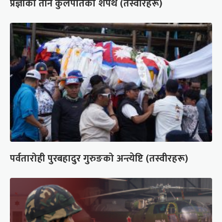
प्रज्ञाका तीन कुलपतिको शपथ (तस्वीरहरू)
पर्वतारोही पुरबहादुर गुरुङको अन्त्येष्टि (तस्वीरहरू)