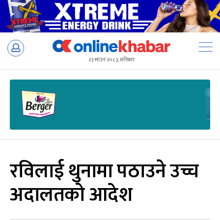
Skip
to
२३ साउन २०८३, शनिबार
content
रविलाई थुनामा पठाउने उच्च
अदालतको आदेश