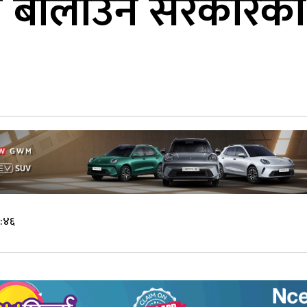
ा बोलाउने सरकारको 
३:४६