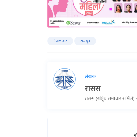
नेपाल बार
राजदूत
लेखक
रासस
रासस (राष्ट्रिय समाचार समिति
य