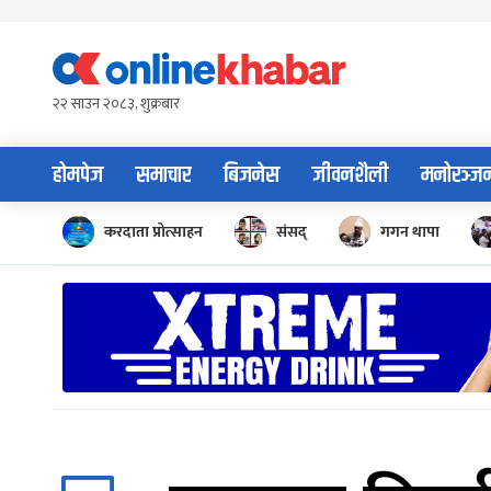
Skip
to
content
२२ साउन २०८३, शुक्रबार
होमपेज
समाचार
बिजनेस
जीवनशैली
मनोरञ्ज
करदाता प्रोत्साहन
संसद्
गगन थापा