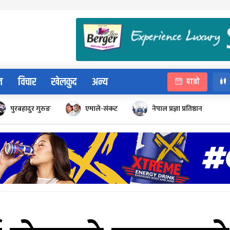
न
विचार
खेलकुद
अन्य
पात्रो
पुरबहादुर गुरुङ
एमाले-संकट
नेपाल प्रज्ञा प्रतिष्ठान