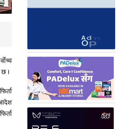
वोच्च
ो छ ।
िर्ता
 आदेश
फिर्ता