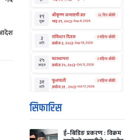
श्रीकृष्ण जन्माष्टमी व्रत
२८ दिन बाँकी
१९
-
भाद्र १९, २०८३
Sep 4, 2026
शुक्र
 आदेश
संविधान दिवस
१ महिना बाँकी
३
-
असोज ३, २०८३
Sep 19, 2026
शनि
घटस्थापना
२ महिना बाँकी
२५
-
असोज २५, २०८३
Oct 11, 2026
आइत
फूलपाती
२ महिना बाँकी
३१
-
असोज ३१ , २०८३
Oct 17, 2026
शनि
कार्तिक सङ्क्रान्ति
२ महिना बाँकी
१
सिफारिस
-
कार्तिक १, २०८३
Oct 18, 2026
आइत
महानवमी
२ महिना बाँकी
३
-
कार्तिक ३, २०८३
Oct 20, 2026
मंगल
ई–बिडिङ प्रकरण : विक्रम