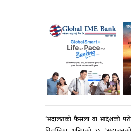
‘अदालतको फैसला वा आदेशको परोक्ष रूप
विज्ञप्तिमा भनिएको छ, ‘अदालतक