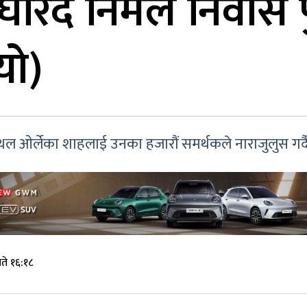
िँदै निर्मल निवास पुगे
यो)
स्थल ओर्लेका शाहलाई उनका हजारौं समर्थकले नाराजुलुस गर्दै 
ते १६:१८