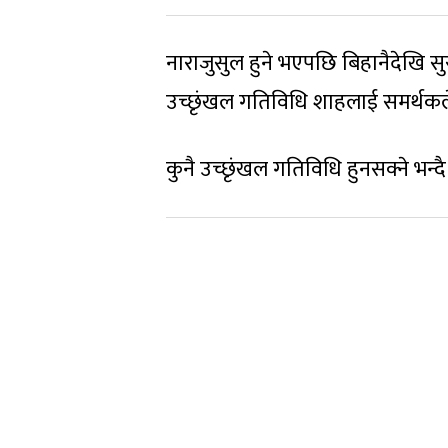
नाराजुसुल हुने भएपछि बिहानैदेखि सु
उच्छृंखल गतिविधि शाहलाई समर्थकल
कुनै उच्छृंखल गतिविधि हुनसक्ने भन्