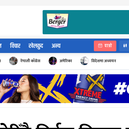
न
विचार
खेलकुद
अन्य
पात्रो
न
नेपाली काँग्रेस
अमेरिका
विदेशमा अध्ययन