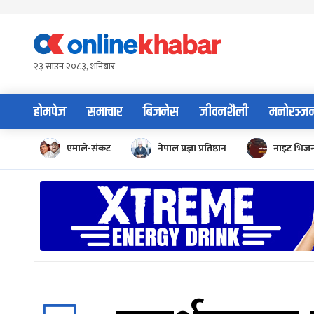
Skip
to
content
२३ साउन २०८३, शनिबार
होमपेज
समाचार
बिजनेस
जीवनशैली
मनोरञ्ज
एमाले-संकट
नेपाल प्रज्ञा प्रतिष्ठान
नाइट भिज