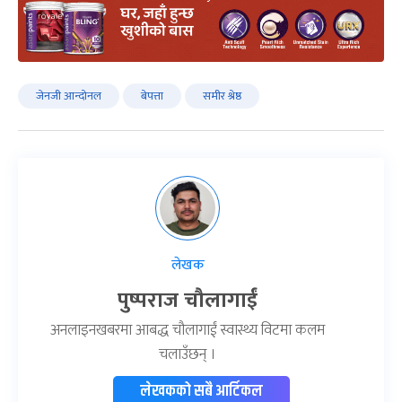
जेनजी आन्दोनल
बेपत्ता
समीर श्रेष्ठ
लेखक
पुष्पराज चौलागाईं
अनलाइनखबरमा आबद्ध चौलागाईं स्वास्थ्य विटमा कलम
चलाउँछन् ।
लेखकको सबै आर्टिकल