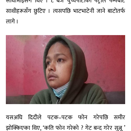
साथीभाइसँग थिए । ८ बजे चुच्चेपाटीको पेट्रोल पम्पबाट
साथीहरूसँग छुटिए । त्यसपछि भाटभाटेनी जाने बाटोतर्फ
लागे ।
यसअघि दिदीले पटक–पटक फोन गरेपछि समीर
झोक्किएका थिए, ‘कति फोन गरेको ? गेट बन्द गरेर सुत्नू ’