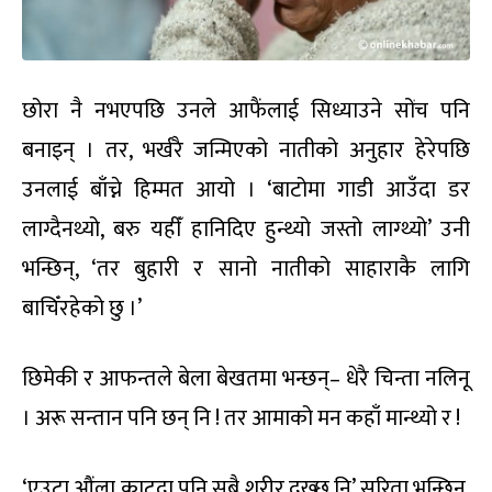
छोरा नै नभएपछि उनले आफैंलाई सिध्याउने सोंच पनि
बनाइन् । तर, भर्खरै जन्मिएको नातीको अनुहार हेरेपछि
उनलाई बाँच्ने हिम्मत आयो । ‘बाटोमा गाडी आउँदा डर
लाग्दैनथ्यो, बरु यहीँ हानिदिए हुन्थ्यो जस्तो लाग्थ्यो’ उनी
भन्छिन्, ‘तर बुहारी र सानो नातीको साहाराकै लागि
बाचिँरहेको छु ।’
छिमेकी र आफन्तले बेला बेखतमा भन्छन्– धेरै चिन्ता नलिनू
। अरू सन्तान पनि छन् नि ! तर आमाको मन कहाँ मान्थ्यो र !
‘एउटा औंला काट्दा पनि सबै शरीर दुख्छ नि’ सरिता भन्छिन्,