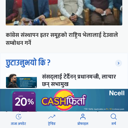
कांग्रेस संस्थापन इतर समूहको राष्ट्रिय भेलालाई देउवाले
सम्बोधन गर्ने
छुटाउनुभयो कि ?
संसद्लाई टेर्दैनन् प्रधानमन्त्री, लाचार
छन् सभामुख
‘अस्थायी प्रकृतिको अध्यादेशले ऐनको
व्यवस्था विस्थापित गर्न सक्दैन’
ताजा अपडेट
ट्रेन्डिङ
प्रोफाइल
सर्च