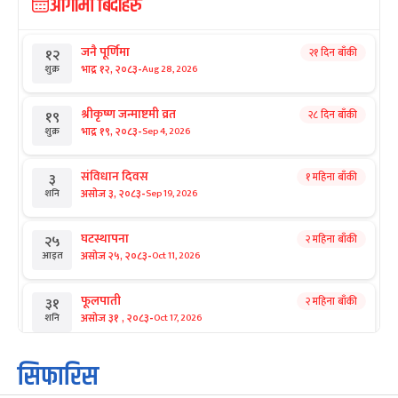
आगामी बिदाहरु
जनै पूर्णिमा
२१ दिन बाँकी
१२
-
भाद्र १२, २०८३
Aug 28, 2026
शुक्र
श्रीकृष्ण जन्माष्टमी व्रत
२८ दिन बाँकी
१९
-
भाद्र १९, २०८३
Sep 4, 2026
शुक्र
संविधान दिवस
१ महिना बाँकी
३
-
असोज ३, २०८३
Sep 19, 2026
शनि
घटस्थापना
२ महिना बाँकी
२५
-
असोज २५, २०८३
Oct 11, 2026
आइत
फूलपाती
२ महिना बाँकी
३१
-
असोज ३१ , २०८३
Oct 17, 2026
शनि
कार्तिक सङ्क्रान्ति
२ महिना बाँकी
१
सिफारिस
-
कार्तिक १, २०८३
Oct 18, 2026
आइत