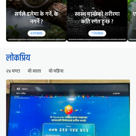
सर्पले डसेमा के गर्ने, के
स्वस्थ मान्छेको शरीरमा
ए
नगर्ने ?
कति रगत हुन्छ ?
6
STORIES
7
STORIES
लोकप्रिय
२४ घण्टा
यो साता
यो महिना