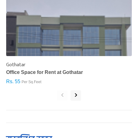
Gothatar
S
Office Space for Rent at Gothatar
H
Rs. 55
R
Per Sq.Feet
‹
›