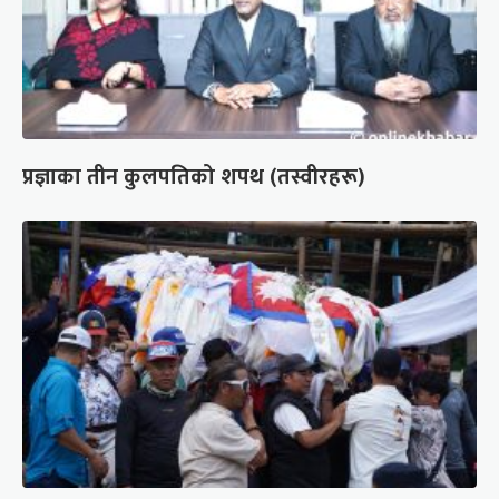
प्रज्ञाका तीन कुलपतिको शपथ (तस्वीरहरू)