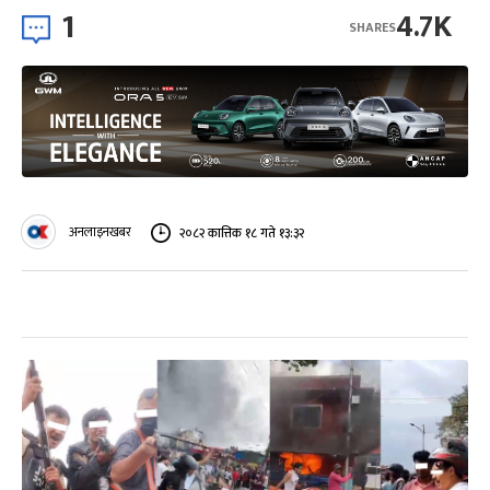
1
4.7K
SHARES
अनलाइनखबर
२०८२ कात्तिक १८ गते १३:३२