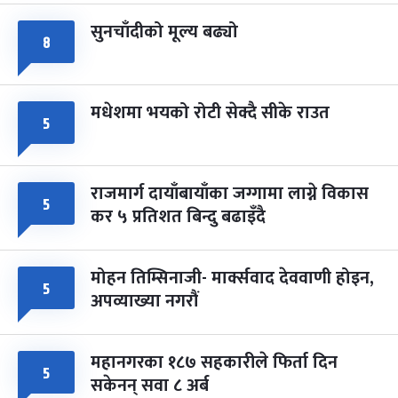
सुनचाँदीको मूल्य बढ्यो
८
मधेशमा भयको रोटी सेक्दै सीके राउत
५
राजमार्ग दायाँबायाँका जग्गामा लाग्ने विकास
५
कर ५ प्रतिशत बिन्दु बढाइँदै
मोहन तिम्सिनाजी- मार्क्सवाद देववाणी होइन,
५
अपव्याख्या नगरौं
महानगरका १८७ सहकारीले फिर्ता दिन
५
सकेनन् सवा ८ अर्ब