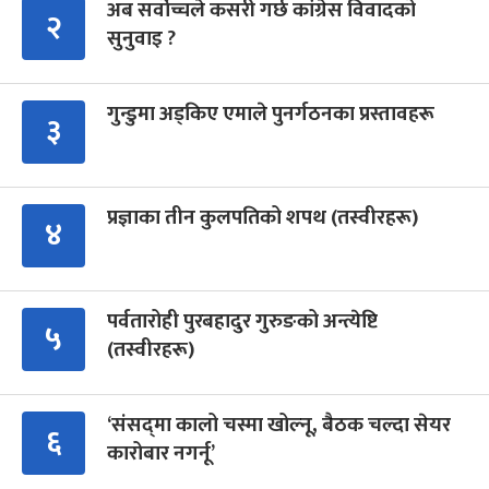
अब सर्वोच्चले कसरी गर्छ कांग्रेस विवादको
२
सुनुवाइ ?
गुन्डुमा अड्किए एमाले पुनर्गठनका प्रस्तावहरू
३
प्रज्ञाका तीन कुलपतिको शपथ (तस्वीरहरू)
४
पर्वतारोही पुरबहादुर गुरुङको अन्त्येष्टि
५
(तस्वीरहरू)
‘संसद्‍मा कालो चस्मा खोल्नू, बैठक चल्दा सेयर
६
कारोबार नगर्नू’