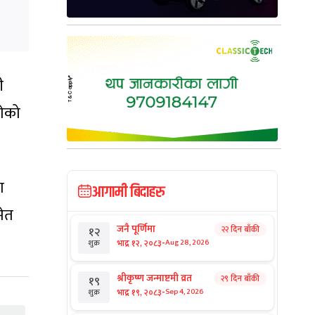
ी
गेको
ा
आगामी बिदाहरु
मेत
जनै पूर्णिमा
२२ दिन बाँकी
१२
-
भाद्र १२, २०८३
Aug 28, 2026
शुक्र
श्रीकृष्ण जन्माष्टमी व्रत
२९ दिन बाँकी
१९
-
भाद्र १९, २०८३
Sep 4, 2026
शुक्र