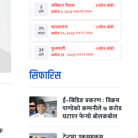
संविधान दिवस
१ महिना बाँकी
३
-
असोज ३, २०८३
Sep 19, 2026
शनि
घटस्थापना
२ महिना बाँकी
२५
-
असोज २५, २०८३
Oct 11, 2026
आइत
फूलपाती
२ महिना बाँकी
३१
-
असोज ३१ , २०८३
Oct 17, 2026
शनि
कार्तिक सङ्क्रान्ति
२ महिना बाँकी
१
सिफारिस
-
कार्तिक १, २०८३
Oct 18, 2026
आइत
महानवमी
२ महिना बाँकी
३
-
कार्तिक ३, २०८३
Oct 20, 2026
मंगल
ई–बिडिङ प्रकरण : विक्रम
पाण्डेको कम्पनीले ७ करोड
विजयादशमी
२ महिना बाँकी
४
घटाएर फेर्‍यो बोलकबोल
-
कार्तिक ४, २०८३
Oct 21, 2026
बुध
मक
पापा‌ङ्कुशा एकादशी व्रत
टेन्टमा उकुसमुकुस
२ महिना बाँकी
५