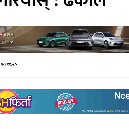
रियोस् : ढकाल
गते ११:२०