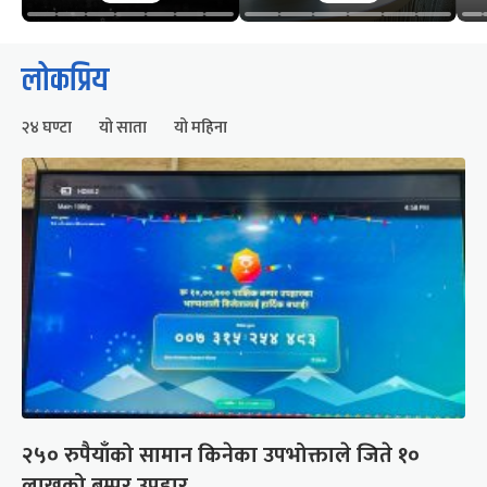
लोकप्रिय
२४ घण्टा
यो साता
यो महिना
२५० रुपैयाँको सामान किनेका उपभोक्ताले जिते १०
लाखको बम्पर उपहार