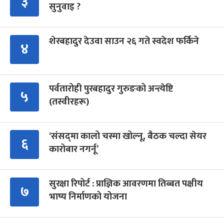
३
सुनुवाइ ?
शेरबहादुर देउवा साउन २६ गते स्वदेश फर्किने
४
पर्वतारोही पुरबहादुर गुरुङको अन्त्येष्टि
५
(तस्वीरहरू)
‘संसद्‍मा कालो चस्मा खोल्नू, बैठक चल्दा सेयर
६
कारोबार नगर्नू’
सुरक्षा रिपोर्ट : प्राज्ञिक आवरणमा तिब्बत पक्षीय
७
भाष्य निर्माणको योजना