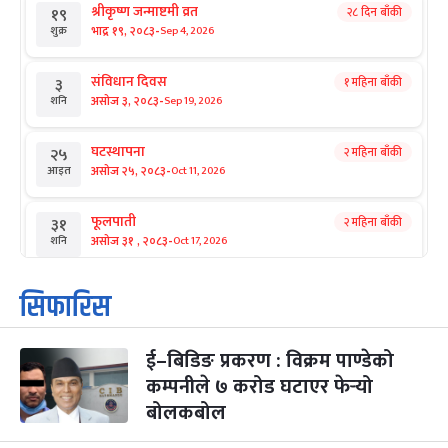
श्रीकृष्ण जन्माष्टमी व्रत
२८ दिन बाँकी
१९
-
भाद्र १९, २०८३
Sep 4, 2026
शुक्र
संविधान दिवस
१ महिना बाँकी
३
-
असोज ३, २०८३
Sep 19, 2026
शनि
घटस्थापना
२ महिना बाँकी
२५
-
असोज २५, २०८३
Oct 11, 2026
आइत
फूलपाती
२ महिना बाँकी
३१
-
असोज ३१ , २०८३
Oct 17, 2026
शनि
कार्तिक सङ्क्रान्ति
२ महिना बाँकी
१
सिफारिस
-
कार्तिक १, २०८३
Oct 18, 2026
आइत
ई–बिडिङ प्रकरण : विक्रम पाण्डेको
महानवमी
२ महिना बाँकी
३
-
कम्पनीले ७ करोड घटाएर फेर्‍यो
कार्तिक ३, २०८३
Oct 20, 2026
मंगल
बोलकबोल
विजयादशमी
२ महिना बाँकी
४