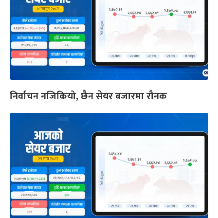
निर्वाचन नजिकियो, छैन सेयर बजारमा रौनक