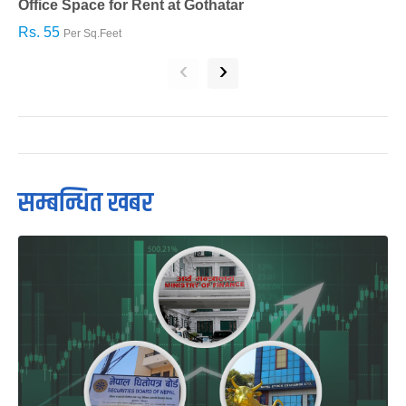
Office Space for Rent at Gothatar
H
Rs. 55
R
Per Sq.Feet
‹
›
सम्बन्धित खबर