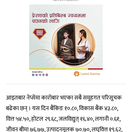
आइतबार नेप्सेमा कारोबार भएका सबै समूहगत परिसूचक
बढेका छन् । यस दिन बैंकिङ १०.८०, विकास बैंक ४३.८०,
वित्त ५४.५०, होटल २९.६८, जलविद्युत् १६.४०, लगानी ०.६१,
जीवन बीमा ७६.७७, उत्पादनमूलक ७०.७०, लघुवित्त १९.६२,