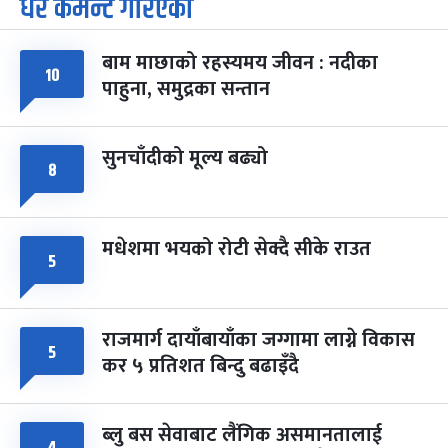
धेरै कमेन्ट गरिएका
७
-
चैत्र ७, २०८३
Mar 21, 2027
आइत
बाम माछाको रहस्यमय जीवन : नदीका
फागुपूर्णिमा
७ महिना बाँकी
८
१०
पाहुना, समुद्रका सन्तान
-
चैत्र ८, २०८३
Mar 22, 2027
सोम
सुनचाँदीको मूल्य बढ्यो
८
मधेशमा भयको रोटी सेक्दै सीके राउत
५
राजमार्ग दायाँबायाँका जग्गामा लाग्ने विकास
५
कर ५ प्रतिशत बिन्दु बढाइँदै
ब्लु बस सेवाबाट लैंगिक असमानतालाई