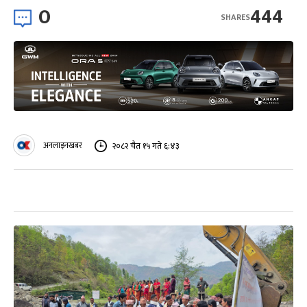
0
444
SHARES
अनलाइनखबर
२०८२ चैत १५ गते ६:४३