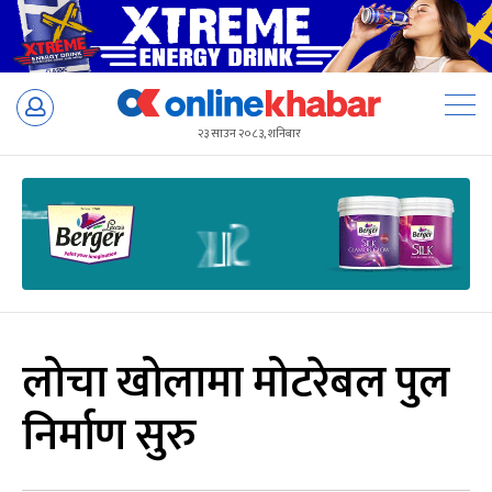
Skip
to
२३ साउन २०८३, शनिबार
content
लोचा खोलामा मोटरेबल पुल
निर्माण सुरु