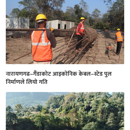
नारायणगढ–गैंडाकोट आइकोनिक केबल–स्टेड पुल
निर्माणले लियो गति