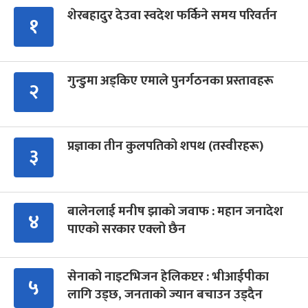
शेरबहादुर देउवा स्वदेश फर्किने समय परिवर्तन
१
गुन्डुमा अड्किए एमाले पुनर्गठनका प्रस्तावहरू
२
प्रज्ञाका तीन कुलपतिको शपथ (तस्वीरहरू)
३
बालेनलाई मनीष झाको जवाफ : महान जनादेश
४
पाएको सरकार एक्लो छैन
सेनाको नाइटभिजन हेलिकप्टर : भीआईपीका
५
लागि उड्छ, जनताको ज्यान बचाउन उड्दैन