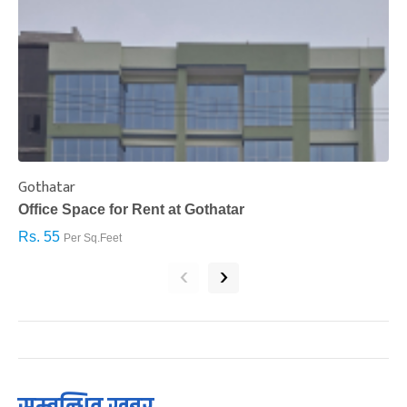
Gothatar
S
Office Space for Rent at Gothatar
H
Rs. 55
R
Per Sq.Feet
‹
›