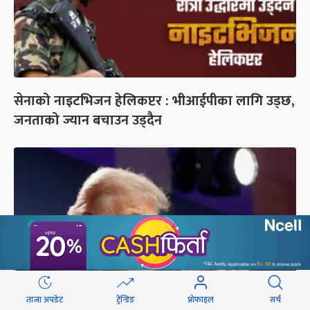
सेनाको नाइटभिजन हेलिकप्टर : भीआईपीका लागि उड्छ,
जनताको ज्यान बचाउन उड्दैन
ताजा अपडेट
ट्रेन्डिङ
प्रोफाइल
सर्च