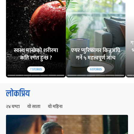
ग
स्वस्थ मान्छेको शरीरमा
एयर प्युरिफायर किन्नुअघि
भ
कति रगत हुन्छ ?
गर्ने ५ महत्त्वपूर्ण जाँच
7
STORIES
6
STORIES
लोकप्रिय
२४ घण्टा
यो साता
यो महिना