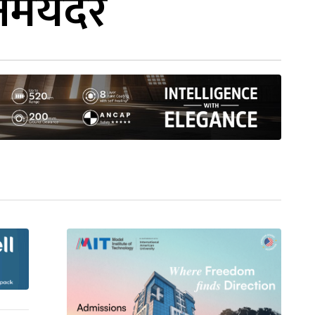
निमयदर