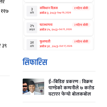
डलर
संविधान दिवस
१ महिना बाँकी
३
र ११७
-
असोज ३, २०८३
Sep 19, 2026
शनि
घटस्थापना
२ महिना बाँकी
२५
-
असोज २५, २०८३
Oct 11, 2026
आइत
फूलपाती
२ महिना बाँकी
३१
र ३९
-
असोज ३१ , २०८३
Oct 17, 2026
शनि
कार्तिक सङ्क्रान्ति
२ महिना बाँकी
१
सिफारिस
-
कार्तिक १, २०८३
Oct 18, 2026
आइत
महानवमी
२ महिना बाँकी
३
-
कार्तिक ३, २०८३
Oct 20, 2026
मंगल
ई–बिडिङ प्रकरण : विक्रम
पाण्डेको कम्पनीले ७ करोड
विजयादशमी
२ महिना बाँकी
४
घटाएर फेर्‍यो बोलकबोल
-
कार्तिक ४, २०८३
Oct 21, 2026
बुध