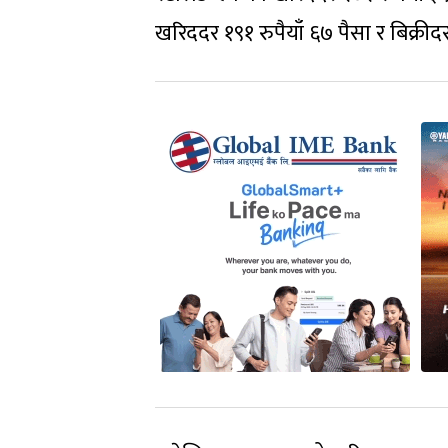
खरिददर १९१ रुपैयाँ ६७ पैसा र बिक्री