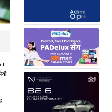
छ ।
ैयाँ
्ड