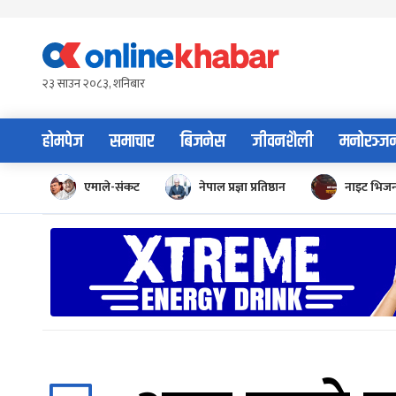
Skip
to
content
२३ साउन २०८३, शनिबार
होमपेज
समाचार
बिजनेस
जीवनशैली
मनोरञ्ज
एमाले-संकट
नेपाल प्रज्ञा प्रतिष्ठान
नाइट भिज