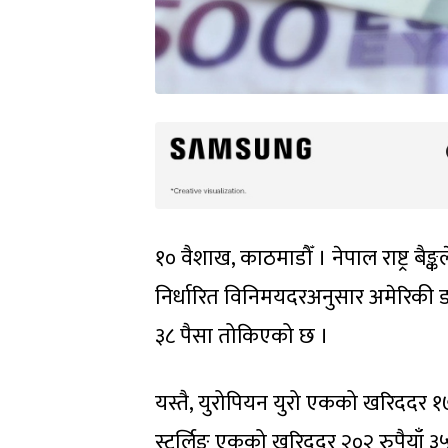
१० वैशाख, काठमाडौँ । नेपाल राष्ट्र बै
निर्धारित विनिमयदरअनुसार अमेरिकी ड
३८ पैसा तोकिएको छ ।
यस्तै, युरोपियन युरो एकको खरिददर १७५ 
स्टर्लिङ एकको खरिददर २०२ रुपैयाँ ३५ प