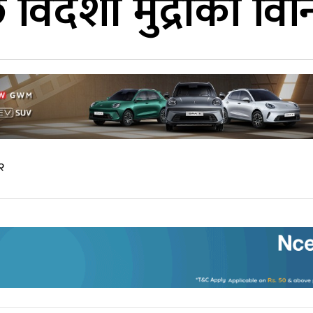
विदेशी मुद्राको वि
२