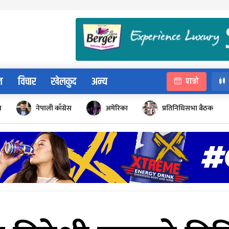
न
विचार
खेलकुद
अन्य
पात्रो
न
नेपाली काँग्रेस
अमेरिका
प्रतिनिधिसभा बैठक