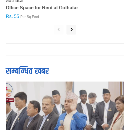
Gothatar
S
Office Space for Rent at Gothatar
H
Rs. 55
R
Per Sq.Feet
‹
›
सम्बन्धित खबर