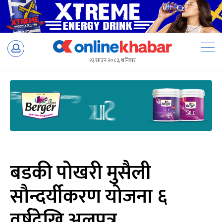
Skip
to
२३ साउन २०८३, शनिबार
content
बडकी पोखरी मुसैली
सौन्दर्यीकरण योजना ६
वर्षदेखि अलपत्र