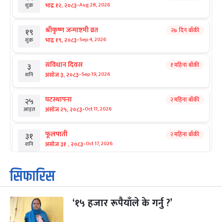
-
भाद्र १२, २०८३
Aug 28, 2026
शुक्र
श्रीकृष्ण जन्माष्टमी व्रत
२७ दिन बाँकी
१९
-
भाद्र १९, २०८३
Sep 4, 2026
शुक्र
संविधान दिवस
१ महिना बाँकी
३
-
असोज ३, २०८३
Sep 19, 2026
शनि
घटस्थापना
२ महिना बाँकी
२५
-
असोज २५, २०८३
Oct 11, 2026
आइत
फूलपाती
२ महिना बाँकी
३१
-
असोज ३१ , २०८३
Oct 17, 2026
शनि
कार्तिक सङ्क्रान्ति
२ महिना बाँकी
१
सिफारिस
-
कार्तिक १, २०८३
Oct 18, 2026
आइत
‘१५ हजार रूपैयाँले के गर्नु ?’
महानवमी
२ महिना बाँकी
३
-
कार्तिक ३, २०८३
Oct 20, 2026
मंगल