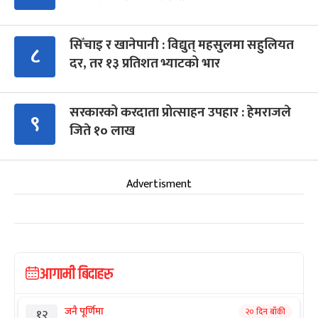
सिँचाइ र खानेपानी : विद्युत् महसुलमा सहुलियत
८
दर, तर १३ प्रतिशत भ्याटको भार
सरकारको करदाता प्रोत्साहन उपहार : हेमराजले
९
जिते १० लाख
Advertisment
आगामी बिदाहरु
जनै पूर्णिमा
२० दिन बाँकी
१२