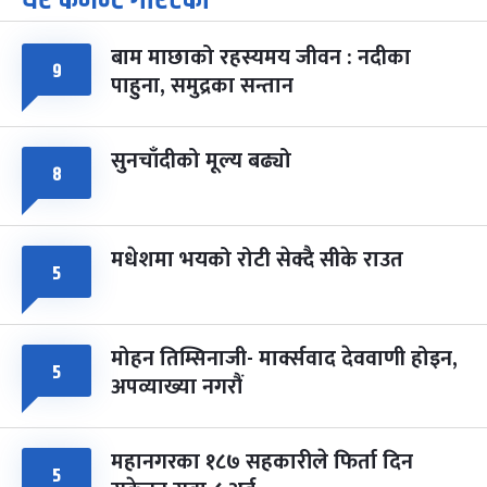
-
चैत्र ७, २०८३
Mar 21, 2027
आइत
बाम माछाको रहस्यमय जीवन : नदीका
९
फागुपूर्णिमा
७ महिना बाँकी
८
पाहुना, समुद्रका सन्तान
-
चैत्र ८, २०८३
Mar 22, 2027
सोम
सुनचाँदीको मूल्य बढ्यो
८
मधेशमा भयको रोटी सेक्दै सीके राउत
५
मोहन तिम्सिनाजी- मार्क्सवाद देववाणी होइन,
५
अपव्याख्या नगरौं
महानगरका १८७ सहकारीले फिर्ता दिन
५