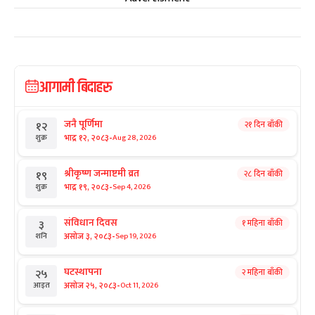
आगामी बिदाहरु
जनै पूर्णिमा
२१ दिन बाँकी
१२
-
भाद्र १२, २०८३
Aug 28, 2026
शुक्र
श्रीकृष्ण जन्माष्टमी व्रत
२८ दिन बाँकी
१९
-
भाद्र १९, २०८३
Sep 4, 2026
शुक्र
संविधान दिवस
१ महिना बाँकी
३
-
असोज ३, २०८३
Sep 19, 2026
शनि
घटस्थापना
२ महिना बाँकी
२५
-
असोज २५, २०८३
Oct 11, 2026
आइत