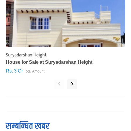
Suryadarshan Height
L
House for Sale at Suryadarshan Height
H
Rs. 3 Cr
R
Total Amount
‹
›
सम्बन्धित खबर