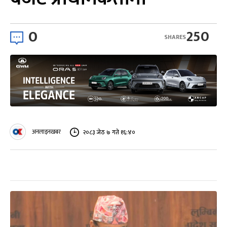
0
250
SHARES
अनलाइनखबर
२०८३ जेठ ७ गते १६:४०