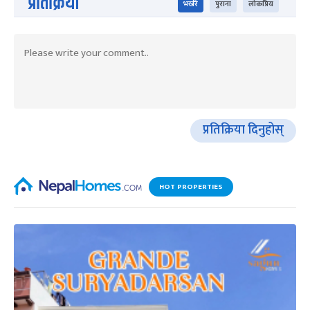
प्रतिक्रिया
भर्खरै
पुराना
लोकप्रिय
प्रतिक्रिया दिनुहोस्
HOT PROPERTIES