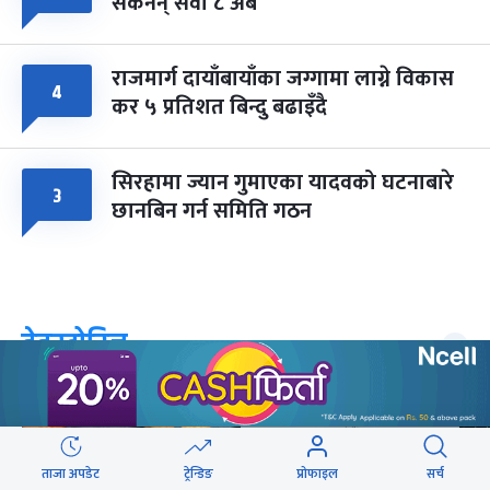
सकेनन् सवा ८ अर्ब
राजमार्ग दायाँबायाँका जग्गामा लाग्ने विकास
४
कर ५ प्रतिशत बिन्दु बढाइँदै
सिरहामा ज्यान गुमाएका यादवको घटनाबारे
३
छानबिन गर्न समिति गठन
वेबस्टोरिज
ताजा अपडेट
ट्रेन्डिङ
प्रोफाइल
सर्च