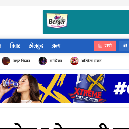
न
विचार
खेलकुद
अन्य
पात्रो
नाइट भिजन
अमेरिका
अस्तित्व संकट