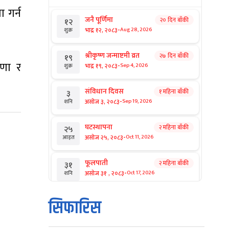
 गर्न
जनै पूर्णिमा
२० दिन बाँकी
१२
-
भाद्र १२, २०८३
Aug 28, 2026
शुक्र
श्रीकृष्ण जन्माष्टमी व्रत
२७ दिन बाँकी
१९
रणा र
-
भाद्र १९, २०८३
Sep 4, 2026
शुक्र
संविधान दिवस
१ महिना बाँकी
३
-
असोज ३, २०८३
Sep 19, 2026
शनि
घटस्थापना
२ महिना बाँकी
२५
-
असोज २५, २०८३
Oct 11, 2026
आइत
फूलपाती
२ महिना बाँकी
३१
-
असोज ३१ , २०८३
Oct 17, 2026
शनि
कार्तिक सङ्क्रान्ति
२ महिना बाँकी
१
सिफारिस
-
कार्तिक १, २०८३
Oct 18, 2026
आइत