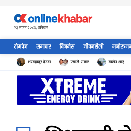
Skip
to
content
२३ साउन २०८३, शनिबार
होमपेज
समाचार
बिजनेस
जीवनशैली
मनोरञ्ज
शेरबहादुर देउवा
एमाले-संकट
बालेन शाह