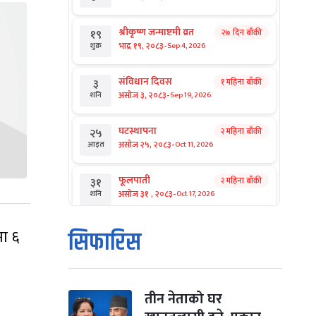
श्रीकृष्ण जन्माष्टमी व्रत
२७ दिन बाँकी
१९
-
भाद्र १९, २०८३
Sep 4, 2026
शुक्र
संविधान दिवस
१ महिना बाँकी
३
-
असोज ३, २०८३
Sep 19, 2026
शनि
घटस्थापना
२ महिना बाँकी
२५
-
असोज २५, २०८३
Oct 11, 2026
आइत
फूलपाती
२ महिना बाँकी
३१
-
असोज ३१ , २०८३
Oct 17, 2026
शनि
कार्तिक सङ्क्रान्ति
२ महिना बाँकी
१
सिफारिस
ा ६
-
कार्तिक १, २०८३
Oct 18, 2026
आइत
महानवमी
२ महिना बाँकी
३
-
कार्तिक ३, २०८३
Oct 20, 2026
मंगल
तीन नेताको घर