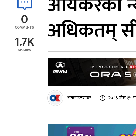
आयकरको न्
0
अधिकतम् सी
COMMENTS
1.7K
SHARES
अनलाइनखबर
२०८३ जेठ १५ ग