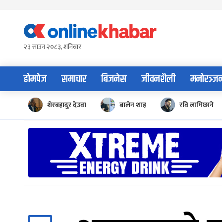
Skip
to
content
२३ साउन २०८३, शनिबार
होमपेज
समाचार
बिजनेस
जीवनशैली
मनोरञ्ज
शेरबहादुर देउवा
बालेन शाह
रवि लामिछाने