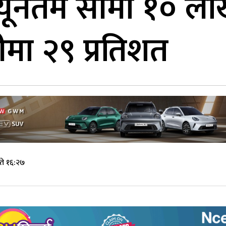
यूनतम सीमा १० ल
मा २९ प्रतिशत
ते १६:२७