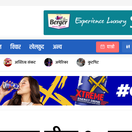
न
विचार
खेलकुद
अन्य
पात्रो
अस्तित्व संकट
अमेरिका
कुटपिट