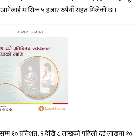
नेलाई मासिक ५ हजार रुपैयाँ राहत मिलेको छ ।
्म १० प्रतिशत, ६ देखि ८ लाखको पहिलो दुई लाखमा १०