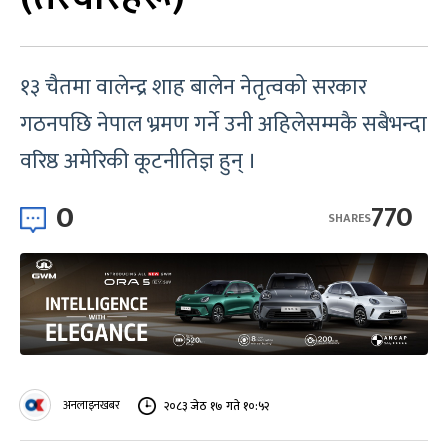
१३ चैतमा वालेन्द्र शाह बालेन नेतृत्वको सरकार
गठनपछि नेपाल भ्रमण गर्ने उनी अहिलेसम्मकै सबैभन्दा
वरिष्ठ अमेरिकी कूटनीतिज्ञ हुन् ।
0
770
SHARES
अनलाइनखबर
२०८३ जेठ १७ गते १०:५२