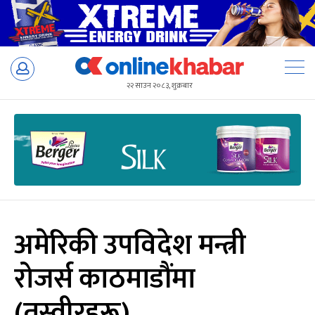
Skip
to
२२ साउन २०८३, शुक्रबार
content
अमेरिकी उपविदेश मन्त्री
रोजर्स काठमाडौंमा
(तस्वीरहरू)