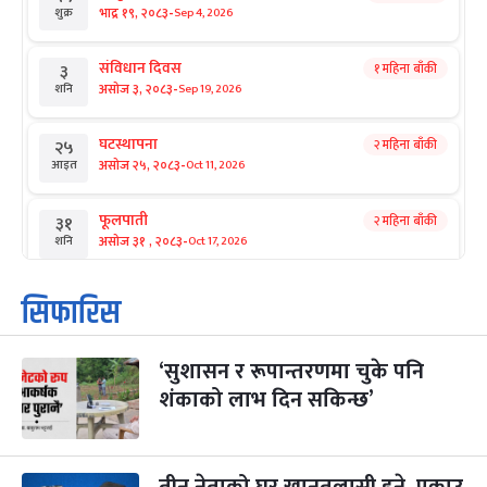
-
भाद्र १९, २०८३
Sep 4, 2026
शुक्र
संविधान दिवस
१ महिना बाँकी
३
-
असोज ३, २०८३
Sep 19, 2026
शनि
घटस्थापना
२ महिना बाँकी
२५
-
असोज २५, २०८३
Oct 11, 2026
आइत
फूलपाती
२ महिना बाँकी
३१
-
असोज ३१ , २०८३
Oct 17, 2026
शनि
कार्तिक सङ्क्रान्ति
२ महिना बाँकी
१
सिफारिस
-
कार्तिक १, २०८३
Oct 18, 2026
आइत
‘सुशासन र रूपान्तरणमा चुके पनि
महानवमी
२ महिना बाँकी
३
-
शंकाको लाभ दिन सकिन्छ’
कार्तिक ३, २०८३
Oct 20, 2026
मंगल
विजयादशमी
२ महिना बाँकी
४
-
कार्तिक ४, २०८३
Oct 21, 2026
बुध
तीन नेताको घर खानतलासी हुने, पक्राउ