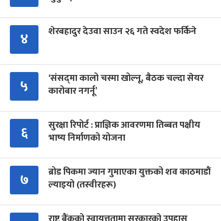
शेरबहादुर देउवा साउन २६ गते स्वदेश फर्किने
४
‘संसद्‍मा कालो चस्मा खोल्नू, बैठक चल्दा सेयर
५
कारोबार नगर्नू’
सुरक्षा रिपोर्ट : प्राज्ञिक आवरणमा तिब्बत पक्षीय
६
भाष्य निर्माणको योजना
ब्रोड पिकमा ज्यान गुमाएका युक्तको शव काठमाडौं
७
ल्याइयो (तस्वीरहरू)
राष्ट्र बैंकको स्वायत्ततामा सरकारको उपहास