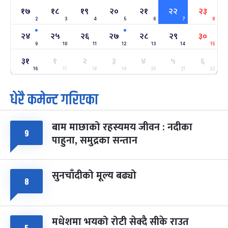
१७
१८
१९
२०
२१
२२
२३
2
3
4
5
6
7
8
अन्तराष्ट्रिय नारी दिवस
७ महिना बाँकी
२४
-
२४
२५
२६
२७
२८
२९
३०
फाल्गुन २४, २०८३
Mar 8, 2027
सोम
9
10
11
12
13
14
15
३१
ग्याल्पो ल्होसार
१
२
३
४
५
६
७ महिना बाँकी
२५
-
फाल्गुन २५, २०८३
Mar 9, 2027
मंगल
16
17
18
19
20
21
22
धेरै कमेन्ट गरिएका
पूर्णिमा व्रत
७ महिना बाँकी
७
-
चैत्र ७, २०८३
Mar 21, 2027
आइत
बाम माछाको रहस्यमय जीवन : नदीका
फागुपूर्णिमा
९
७ महिना बाँकी
८
पाहुना, समुद्रका सन्तान
-
चैत्र ८, २०८३
Mar 22, 2027
सोम
सुनचाँदीको मूल्य बढ्यो
८
मधेशमा भयको रोटी सेक्दै सीके राउत