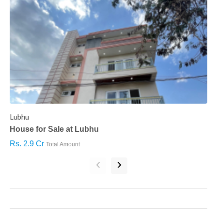
Lubhu
C
House for Sale at Lubhu
H
Rs. 2.9 Cr
R
Total Amount
‹
›