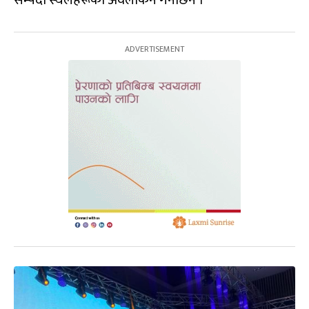
सम्पदा स्थलहरूको अवलोकन गर्नेछिन ।