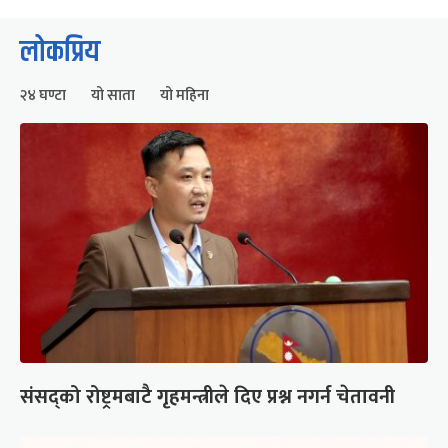
लोकप्रिय
२४ घण्टा
यो साता
यो महिना
संसद्को रोष्ट्रमबाटै गृहमन्त्रीले दिए प्रश्न नगर्न चेतावनी