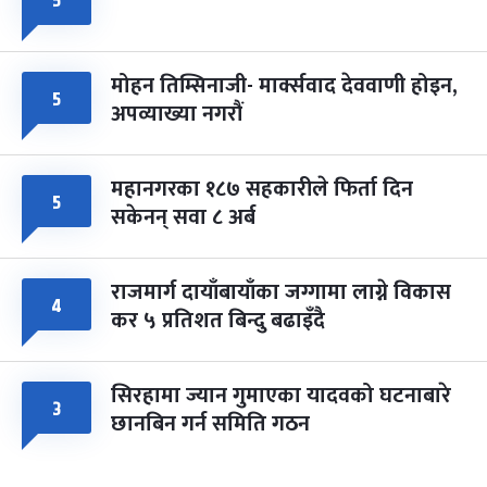
५
मोहन तिम्सिनाजी- मार्क्सवाद देववाणी होइन,
५
अपव्याख्या नगरौं
महानगरका १८७ सहकारीले फिर्ता दिन
५
सकेनन् सवा ८ अर्ब
राजमार्ग दायाँबायाँका जग्गामा लाग्ने विकास
४
कर ५ प्रतिशत बिन्दु बढाइँदै
सिरहामा ज्यान गुमाएका यादवको घटनाबारे
३
छानबिन गर्न समिति गठन