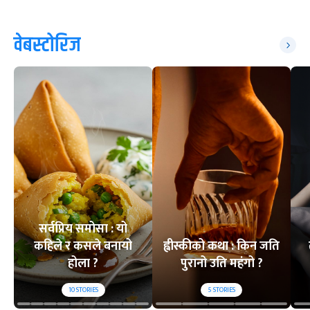
वेबस्टोरिज
सर्वप्रिय समोसा : यो
कहिले र कसले बनायो
ह्वीस्कीको कथा : किन जति
होला ?
पुरानो उति महंगो ?
10
STORIES
5
STORIES