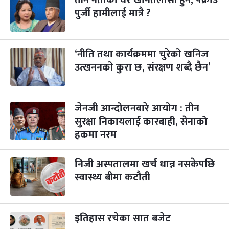
पुर्जी हामीलाई मात्रै ?
पापा‌ङ्कुशा एकादशी व्रत
२ महिना बाँकी
५
-
कार्तिक ५, २०८३
Oct 22, 2026
बिहि
‘नीति तथा कार्यक्रममा चुरेको खनिज
कुकुर तिहार
३ महिना बाँकी
२२
-
कार्तिक २२, २०८३
उत्खननको कुरा छ, संरक्षण शब्दै छैन’
Nov 8, 2026
आइत
गाई पूजा
३ महिना बाँकी
२३
-
कार्तिक २३, २०८३
Nov 9, 2026
सोम
जेनजी आन्दोलनबारे आयोग : तीन
सुरक्षा निकायलाई कारबाही, सेनाको
गोरुपुजा
३ महिना बाँकी
२४
हकमा नरम
-
कार्तिक २४, २०८३
Nov 10, 2026
मंगल
भाइटीका
निजी अस्पतालमा खर्च धान्न नसकेपछि
३ महिना बाँकी
२५
-
कार्तिक २५, २०८३
Nov 11, 2026
बुध
स्वास्थ्य बीमा कटौती
छठपर्व
३ महिना बाँकी
२९
-
कार्तिक २९, २०८३
Nov 15, 2026
आइत
इतिहास रचेका सात बजेट