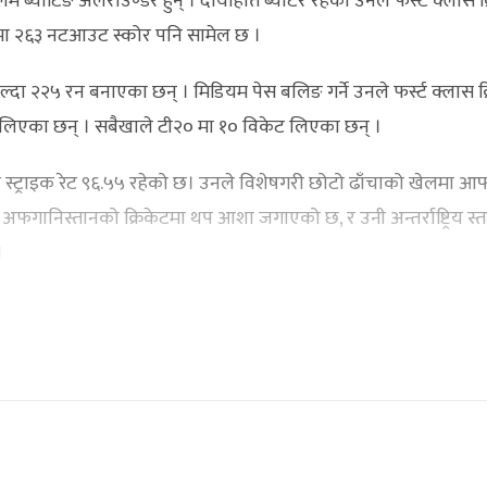
्याटिङ अलराउण्डर हुन् । दायाँहाते ब्याटर रहेका उनले फर्स्ट क्लास क
ा २६३ नटआउट स्कोर पनि सामेल छ ।
ल्दा २२५ रन बनाएका छन् । मिडियम पेस बलिङ गर्ने उनले फर्स्ट क्लास क
लिएका छन् । सबैखाले टी२० मा १० विकेट लिएका छन् ।
ट्राइक रेट ९६.५५ रहेको छ। उनले विशेषगरी छोटो ढाँचाको खेलमा आफ्न
अफगानिस्तानको क्रिकेटमा थप आशा जगाएको छ, र उनी अन्तर्राष्ट्रिय स्
।