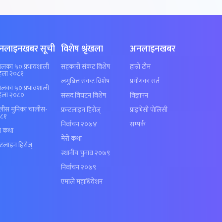
नलाइनखबर सूची
विशेष श्रृंखला
अनलाइनखबर
पालका ५० प्रभावशाली
सहकारी संकट विशेष
हाम्रो टीम
िला २०८१
लगुबित्त संकट विशेष
प्रयोगका सर्त
पालका ५० प्रभावशाली
िला २०८०
संसद विघटन विशेष
विज्ञापन
लीस मुनिका चालीस-
फ्रन्टलाइन हिरोज्
प्राइभेसी पोलिसी
८१
निर्वाचन २०७४
सम्पर्क
रो कथा
मेरो कथा
न्टलाइन हिरोज्
स्थानीय चुनाव २०७९
निर्वाचन २०७९
एमाले महाधिवेशन