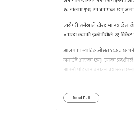
अफगानिस्तानका २२ वर्षीय इस्मत आलम ब
१० खेलमा ९४१ रन बनाएका छन् जसम
त्यसैगरी सबैखाले टी२० मा २० खेल खे
४ भन्दा कमको इकोनोमीले २१ विकेट 
आलमको ब्याटिङ औसत १८.६७ छ भने स्
जमाउँदै आएका छन्। उनका प्रदर्शनले 
आफ्नो पहिचान बनाउन प्रयासरत छन्
Read Full