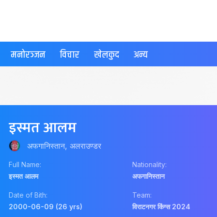
मनोरञ्जन
विचार
खेलकुद
अन्य
इस्मत आलम
अफगानिस्तान, अलराउण्डर
Full Name:
Nationality:
इस्मत आलम
अफगानिस्तान
Date of Bith:
Team:
2000-06-09 (26 yrs)
विराटनगर किंग्स 2024