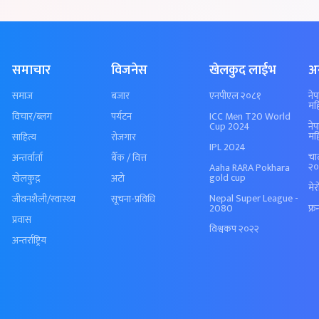
समाचार
विजनेस
खेलकुद लाईभ
अ
समाज
बजार
एनपीएल २०८१
ने
मह
विचार/ब्लग
पर्यटन
ICC Men T20 World
Cup 2024
ने
मह
साहित्य
रोजगार
IPL 2024
चा
अन्तर्वार्ता
बैँक / वित्त
२०
Aaha RARA Pokhara
gold cup
खेलकुद़़
अटो
मे
Nepal Super League -
जीवनशैली/स्वास्थ्य
सूचना-प्रविधि
2080
फ्र
प्रवास
विश्वकप २०२२
अन्तर्राष्ट्रिय