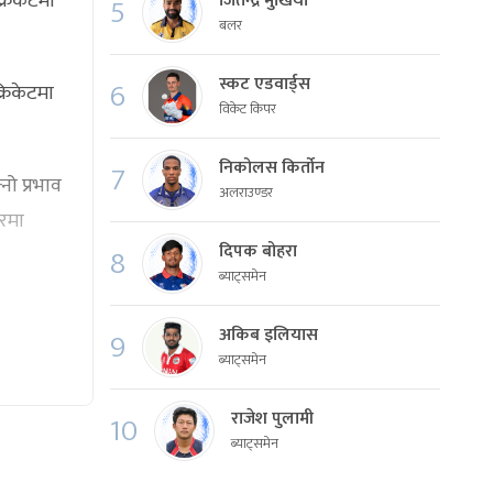
्रिकेटमा
जितेन्द्र मुखिया
5
बलर
स्कट एडवार्ड्स
6
्रिकेटमा
विकेट किपर
निकोलस किर्तोन
7
ो प्रभाव
अलराउण्डर
तरमा
दिपक बोहरा
8
ब्याट्समेन
अकिब इलियास
9
ब्याट्समेन
राजेश पुलामी
10
ब्याट्समेन