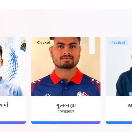
Cricket
Football
शर्मा
गुल्सन झा
M
अलराउण्डर