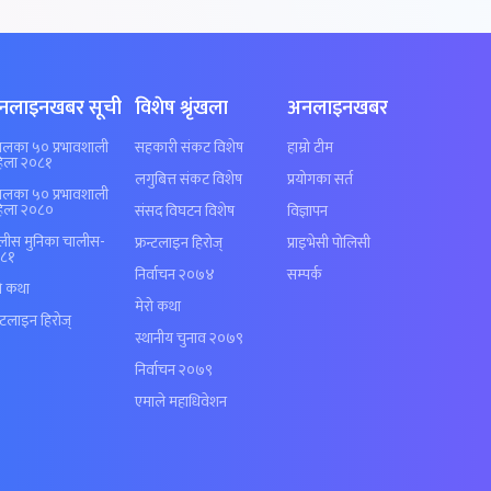
नलाइनखबर सूची
विशेष श्रृंखला
अनलाइनखबर
पालका ५० प्रभावशाली
सहकारी संकट विशेष
हाम्रो टीम
िला २०८१
लगुबित्त संकट विशेष
प्रयोगका सर्त
पालका ५० प्रभावशाली
िला २०८०
संसद विघटन विशेष
विज्ञापन
लीस मुनिका चालीस-
फ्रन्टलाइन हिरोज्
प्राइभेसी पोलिसी
८१
निर्वाचन २०७४
सम्पर्क
रो कथा
मेरो कथा
न्टलाइन हिरोज्
स्थानीय चुनाव २०७९
निर्वाचन २०७९
एमाले महाधिवेशन