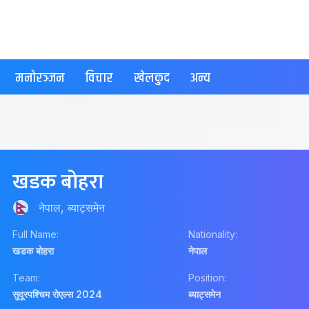
मनोरञ्जन
विचार
खेलकुद
अन्य
खडक बोहरा
नेपाल, ब्याट्समेन
Full Name:
Nationality:
खडक बोहरा
नेपाल
Team:
Position:
सुदूरपश्चिम रोएल्स 2024
ब्याट्समेन