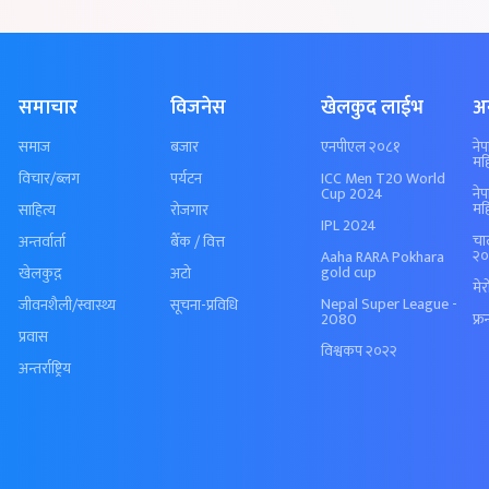
समाचार
विजनेस
खेलकुद लाईभ
अ
समाज
बजार
एनपीएल २०८१
ने
मह
विचार/ब्लग
पर्यटन
ICC Men T20 World
Cup 2024
ने
मह
साहित्य
रोजगार
IPL 2024
चा
अन्तर्वार्ता
बैँक / वित्त
२०
Aaha RARA Pokhara
gold cup
खेलकुद़़
अटो
मे
Nepal Super League -
जीवनशैली/स्वास्थ्य
सूचना-प्रविधि
2080
फ्र
प्रवास
विश्वकप २०२२
अन्तर्राष्ट्रिय