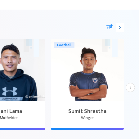
सबै
C
Football
ani Lama
Sumit Shrestha
Midfielder
Winger