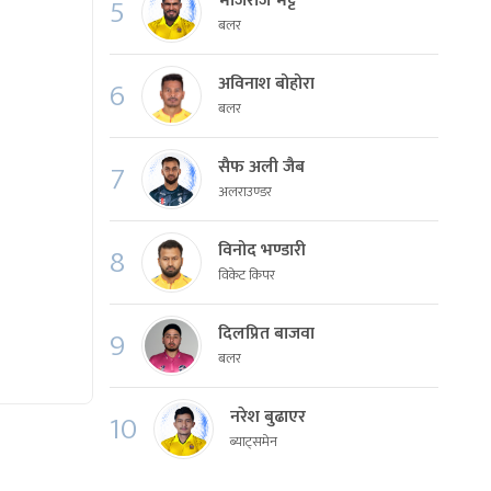
भोजराज भट्ट
5
बलर
अविनाश बोहोरा
6
बलर
सैफ अली जैब
7
अलराउण्डर
विनोद भण्डारी
8
विकेट किपर
दिलप्रित बाजवा
9
बलर
नरेश बुढाएर
10
ब्याट्समेन