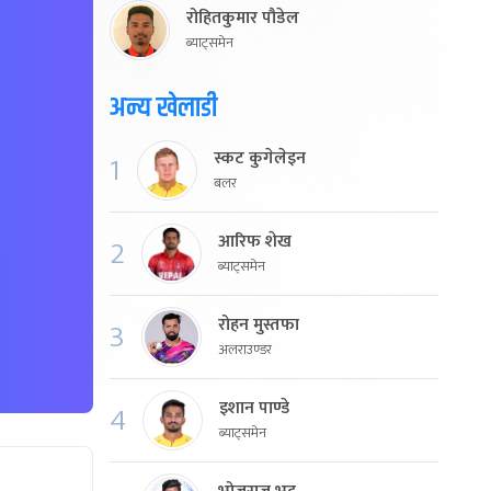
रोहितकुमार पौडेल
ब्याट्समेन
अन्य खेलाडी
स्कट कुगेलेइन
1
बलर
आरिफ शेख
2
ब्याट्समेन
रोहन मुस्तफा
3
अलराउण्डर
इशान पाण्डे
4
ब्याट्समेन