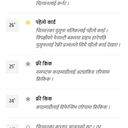
चितवनलाई कर्नर ।
पहेंलो कार्ड
26'
चितवनका युसुफ मलिकलाई पहेँलो कार्ड ।
विपक्षीको पेनाल्टी बक्समा डाइभ हानेपछि
युसुफलाई रेफ्री प्रज्वलले सिभै पहेँलो कार्ड देखाए ।
फ्री किक
25'
यसपटक काठमाडौलाई अट्याकिङ एरियामा
फ्रिकिक ।
फ्री किक
24'
काठमाडौंलाई डिफेन्सिभ एरियामा फ्रिकिक ।
चितवनका कप्तान अन्जनको सट । तर