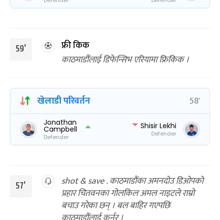
Defender
Defender
फ्री किक
59'
काठमाडौंलाई डिफेन्सिभ एरियामा फ्रिकिक ।
खेलाडी परिवर्तन
58'
Jonathan
Shisir Lekhi
Campbell
Defender
Defender
shot & save . काठमाडौंका अमनदोउ डिओपको
57'
प्रहार चितवनका गोलकिल अमल नाइटले राम्रो
बचाउ गरेका छन् । बल बाहिर गएपछि
काठमाडौंलाई कर्नर ।