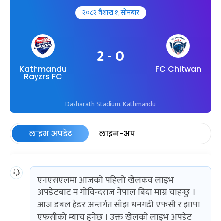
२०८२ वैशाख १, सोमबार
2 - 0
Kathmandu
FC Chitwan
Rayzrs FC
Dasharath Stadium, Kathmandu
लाइभ अपडेट
लाइन-अप
एनएसएलमा आजको पहिलो खेलकव लाइभ
अपडेटबाट म गोविन्दराज नेपाल बिदा माग्न चाहन्छु ।
आज डबल हेडर अन्तर्गत साँझ धनगढी एफसी र झापा
एफसीको म्याच हुनेछ । उक्त खेलको लाइभ अपडेट