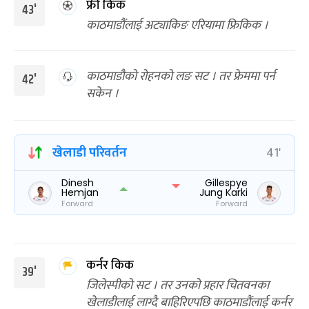
फ्री किक
43'
काठमाडौंलाई अट्याकिङ एरियामा फ्रिकिक ।
काठमाडौको रोहनको लङ सट । तर फ्रेममा पर्न
42'
सकेन ।
खेलाडी परिवर्तन
41'
Dinesh
Gillespye
Hemjan
Jung Karki
Forward
Forward
कर्नर किक
39'
जिलेस्पीको सट । तर उनको प्रहार चितवनका
खेलाडीलाई लाग्दै बाहिरिएपछि काठमाडौंलाई कर्नर