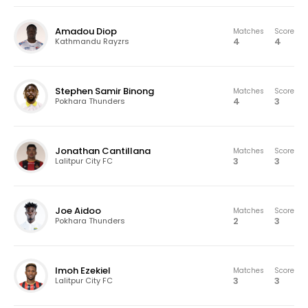
Amadou Diop
Matches
Score
4
4
Kathmandu Rayzrs
Stephen Samir Binong
Matches
Score
4
3
Pokhara Thunders
Jonathan Cantillana
Matches
Score
3
3
Lalitpur City FC
Joe Aidoo
Matches
Score
2
3
Pokhara Thunders
Imoh Ezekiel
Matches
Score
3
3
Lalitpur City FC