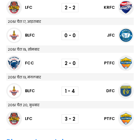
2 - 2
LFC
KRFC
२०८१ चैत १७, आइतबार
0 - 0
BLFC
JFC
२०८१ चैत १८, सोमबार
2 - 0
FCC
PTFC
२०८१ चैत १९, मंगलबार
1 - 4
BLFC
DFC
२०८१ चैत २०, बुधबार
3 - 2
LFC
PTFC