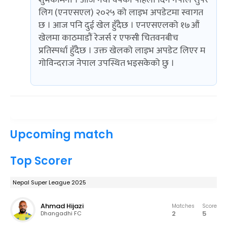
शुभकामना । आज नयाँ वर्षको पहिलो दिन नेपाल सुपर
लिग (एनएसएल) २०२५ को लाइभ अपडेटमा स्वागत
छ । आज पनि दुई खेल हुँदैछ । एनएसएलको १७औं
खेलमा काठमाडौं रेजर्स र एफसी चितवनबीच
प्रतिस्पर्धा हुँदैछ । उक्त खेलको लाइभ अपडेट लिएर म
गोविन्दराज नेपाल उपस्थित भइसकेको छु ।
Upcoming match
Top Scorer
Nepal Super League 2025
Ahmad Hijazi
Matches
Score
2
5
Dhangadhi FC