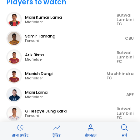
Players to watch
Butwal
Mani Kumar Lama
Lumbini
Midfielder
FC
Samir Tamang
CBU
Forward
Butwal
Arik Bista
Lumbini
Midfielder
FC
Manish Dangi
Machhindra
FC
Midfielder
Mani Lama
APF
Midfielder
Butwal
Gillespye Jung Karki
Lumbini
Forward
FC
Alijon Alijonov
BBFC
Defender
ताजा अपडेट
ट्रेन्डिङ
प्रोफाइल
सर्च