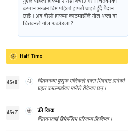
गुएले पहिलो हाफमा २ राम्रो बचाउ गरे । चितवनका
कप्तान अन्जन विष्ट पहिलो हाफमै घाइते हुँदै मैदान
छाडे । अब दोस्रो हाफमा काठमाडौंले गोल थप्ला वा
चितवनले गोल फर्काउला ?
Half Time
चितवनका युसुफ मलिकले बक्स भित्रबाट हानेको
45+8'
प्रहार काठमाडौंका मानेले रोकेका छन् ।
फ्री किक
45+7'
चितवनलाई डिफेन्सिभ एरियामा फ्रिकिक ।