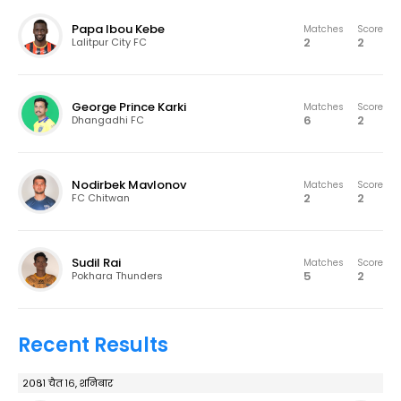
Papa Ibou Kebe
Matches
Score
2
2
Lalitpur City FC
George Prince Karki
Matches
Score
6
2
Dhangadhi FC
Nodirbek Mavlonov
Matches
Score
2
2
FC Chitwan
Sudil Rai
Matches
Score
5
2
Pokhara Thunders
Recent Results
२०८१ चैत १६, शनिबार