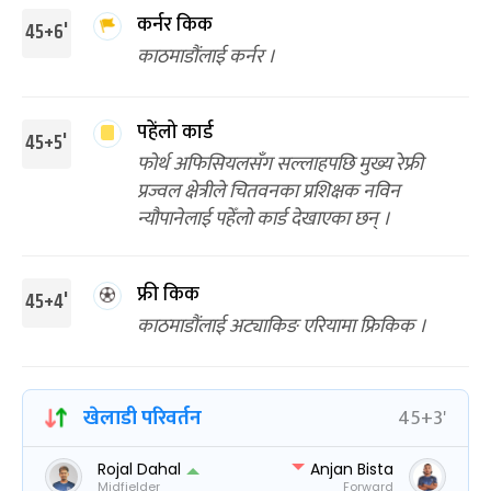
कर्नर किक
45+6'
काठमाडौंलाई कर्नर ।
पहेंलो कार्ड
45+5'
फोर्थ अफिसियलसँग सल्लाहपछि मुख्य रेफ्री
प्रज्वल क्षेत्रीले चितवनका प्रशिक्षक नविन
न्यौपानेलाई पहेँलो कार्ड देखाएका छन् ।
फ्री किक
45+4'
काठमाडौंलाई अट्याकिङ एरियामा फ्रिकिक ।
खेलाडी परिवर्तन
45+3'
Rojal Dahal
Anjan Bista
Midfielder
Forward