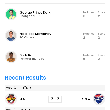
George Prince Karki
Matches
Score
6
2
Dhangadhi FC
Nodirbek Mavlonov
Matches
Score
2
2
FC Chitwan
Sudil Rai
Matches
Score
5
2
Pokhara Thunders
Recent Results
२०८१ चैत १६, शनिबार
2 - 2
LFC
KRFC