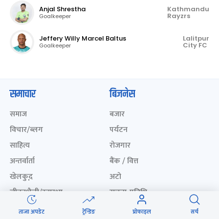
Anjal Shrestha
Kathmandu
Rayzrs
Goalkeeper
Jeffery Willy Marcel Baltus
Lalitpur
City FC
Goalkeeper
समाचार
बिजनेस
समाज
बजार
विचार/ब्लग
पर्यटन
साहित्य
रोजगार
अन्तर्वार्ता
बैंक / वित्त
खेलकुद़़
अटो
जीवनशैली/स्वास्थ्य
सूचना-प्रविधि
प्रवास
ताजा अपडेट
ट्रेन्डिङ
प्रोफाइल
सर्च