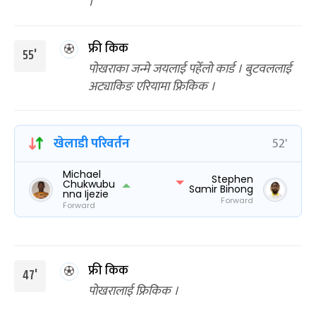
।
फ्री किक
55'
पोखराका जन्मे जयलाई पहेँलो कार्ड । बुटवललाई
अट्याकिङ एरियामा फ्रिकिक ।
खेलाडी परिवर्तन
52'
Michael
Stephen
Chukwubu
Samir Binong
nna Ijezie
Forward
Forward
फ्री किक
47'
पोखरालाई फ्रिकिक ।