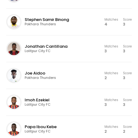
Stephen Samir Binong
Matches
Score
4
3
Pokhara Thunders
Jonathan Cantillana
Matches
Score
3
3
Lalitpur City FC
Joe Aidoo
Matches
Score
2
3
Pokhara Thunders
Imoh Ezekiel
Matches
Score
3
3
Lalitpur City FC
Papa Ibou Kebe
Matches
Score
2
2
Lalitpur City FC