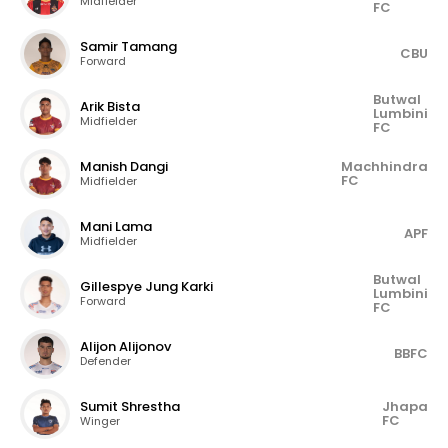
Midfielder
FC
Samir Tamang
CBU
Forward
Butwal
Arik Bista
Lumbini
Midfielder
FC
Manish Dangi
Machhindra
FC
Midfielder
Mani Lama
APF
Midfielder
Butwal
Gillespye Jung Karki
Lumbini
Forward
FC
Alijon Alijonov
BBFC
Defender
Sumit Shrestha
Jhapa
FC
Winger