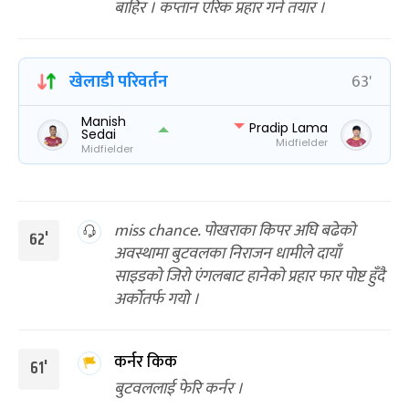
बाहिर । कप्तान एरिक प्रहार गर्न तयार ।
खेलाडी परिवर्तन
63'
Manish
Pradip Lama
Sedai
Midfielder
Midfielder
miss chance. पोखराका किपर अघि बढेको
६२'
अवस्थामा बुटवलका निराजन धामीले दायाँ
साइडको जिरो एंगलबाट हानेको प्रहार फार पोष्ट हुँदै
अर्कोतर्फ गयो ।
कर्नर किक
61'
बुटवललाई फेरि कर्नर ।