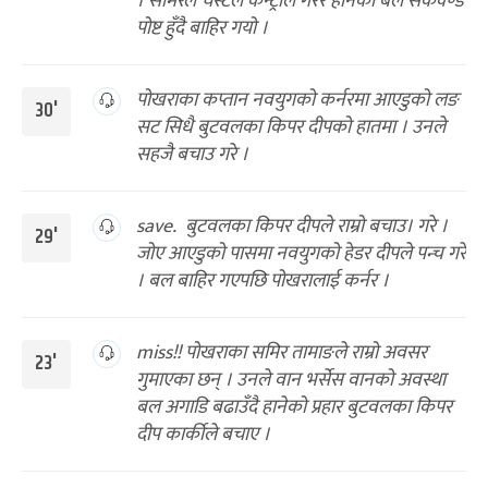
। समिरले चेस्टले कन्ट्रोल गरेर हानेको बल सेकेक्ण्ड
पोष्ट हुँदै बाहिर गयो ।
पोखराका कप्तान नवयुगको कर्नरमा आएडुको लङ
30'
सट सिधै बुटवलका किपर दीपको हातमा । उनले
सहजै बचाउ गरे ।
save. बुटवलका किपर दीपले राम्रो बचाउ। गरे ।
29'
जोए आएडुको पासमा नवयुगको हेडर दीपले पन्च गरे
। बल बाहिर गएपछि पोखरालाई कर्नर ।
miss!! पोखराका समिर तामाङले राम्रो अवसर
23'
गुमाएका छन् । उनले वान भर्सेस वानको अवस्था
बल अगाडि बढाउँदै हानेको प्रहार बुटवलका किपर
दीप कार्कीले बचाए ।