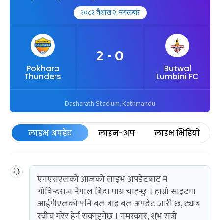
२०८२ वैशाख २, मंगलबार
2 - 0
Pokhara
Butwal
Thunders
Lumbini FC
Dasharath Stadium, Kathmandu
लाइभ अपडेट
लाइन-अप
लाइभ भिडियो
एनएसएलको आजको लाइभ अपडेटबाट म
गोविन्दराज नेपाल बिदा माग्न चाहन्छु । हाम्रो साइटमा
आईपीएलको पनि बल बाइ बल अपडेट जारी छ, ट्याब
स्वीच गरेर हेर्न सक्नुहुनेछ । नमस्कार, शुभ रात्री