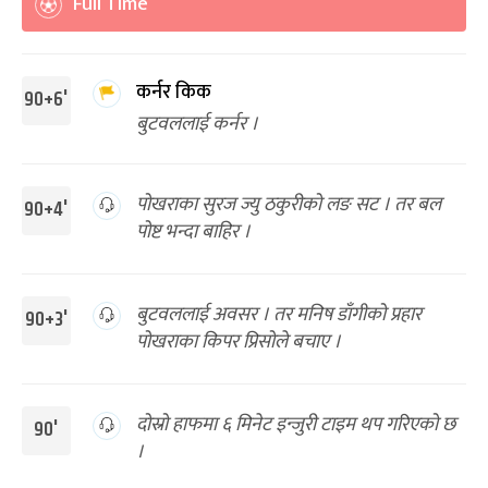
Full Time
कर्नर किक
90+6'
बुटवललाई कर्नर ।
पोखराका सुरज ज्यु ठकुरीको लङ सट । तर बल
90+4'
पोष्ट भन्दा बाहिर ।
बुटवललाई अवसर । तर मनिष डाँगीको प्रहार
90+3'
पोखराका किपर प्रिसोले बचाए ।
दोस्रो हाफमा ६ मिनेट इन्जुरी टाइम थप गरिएको छ
90'
।