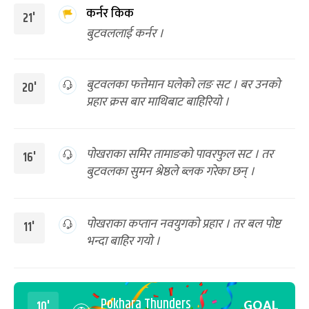
कर्नर किक
21'
बुटवललाई कर्नर ।
बुटवलका फत्तेमान घलेको लङ सट । बर उनको
20'
प्रहार क्रस बार माथिबाट बाहिरियो ।
पोखराका समिर तामाङको पावरफुल सट । तर
16'
बुटवलका सुमन श्रेष्ठले ब्लक गरेका छन् ।
पोखराका कप्तान नवयुगको प्रहार । तर बल पोष्ट
11'
भन्दा बाहिर गयो ।
Pokhara Thunders
GOAL
10'