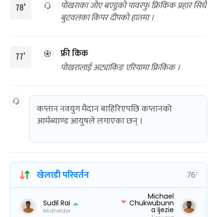
पोखराका जोए बएडुको पावरफु फ्रिकिक प्रहार सिधै
78'
बुटवलका किपर दीपको हातमा ।
फ्री किक
77'
पोखरालाई अट्याकिङ एरियामा फ्रिकिक ।
कप्तान नवयुग मैदान बाहिरिएपछि कप्तानको
आर्मब्याण्ड आयुषले लगाएका छन् ।
खेलाडी परिवर्तन
76'
Michael
Sudil Rai
Chukwubunn
a Ijezie
Midfielder