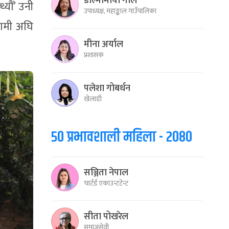
डोल्मामाया गोले
्यौं’ उनी
उपाध्यक्ष, महाङ्काल गाउँपालिका
 हामी अघि
मीना अर्याल
प्रशासक
पलेशा गोबर्धन
खेलाडी
५० प्रभावशाली महिला - २०८०
सञ्जिता नेपाल
चार्टर्ड एकाउन्टटेन्ट
सीता पोखरेल
समाजसेवी