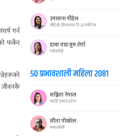
उपासना पौडेल
सीईओ, हिमालयन रि–इन्स्योरेन्स
र्ष गर्न
ो फर्केर
दावा याङजुम शेर्पा
पर्वतारोही
५० प्रभावशाली महिला २०८१
्नेहरूको
ै जीवनकै
सञ्जिता नेपाल
चार्टर्ड एकाउन्टटेन्ट
सीता पोखरेल
समाजसेवी