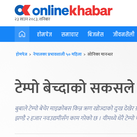
२३ साउन २०८३, शनिबार
होमपेज
समाचार
बिजनेस
जीवनशैली
होमपेज
>
नेपालका प्रभावशाली ५० महिला
> सोनिका मानन्धर
टेम्पो बेच्दाको सकसले
बुबाले टेम्पो बेचेर माइक्रोबस किन्न ऋण खोज्दाको दुःख देखे
झण्डै २ हजार नवउद्यमीसँग काम गरेको छ । यीमध्ये धेरै टेम्प