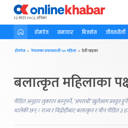
२३ साउन २०८३, शनिबार
होमपेज
समाचार
बिजनेस
जीवनशैली
होमपेज
>
नेपालका प्रभावशाली ५० महिला
> देवी खड्का
बलात्कृत महिलाका पक्ष
पीडित अनुहार लुकाएर बस्नुपर्ने, ‘अपराधी’ खुलेआम प्रस्तुत 
थालेकी छन् । राज्य र विद्रोहीबाट बलात्कृत र यौन पीडित ३ ह