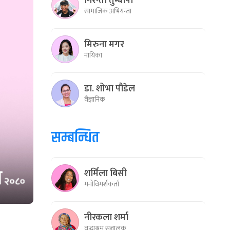
निरन्ती तुम्बापो
सामाजिक अभियन्ता
मिरुना मगर
नायिका
डा. शोभा पौडेल
वैज्ञानिक
सम्बन्धित
शर्मिला बिसी
मनोविमर्शकर्ता
नीरकला शर्मा
वृद्धाश्रम सञ्चालक