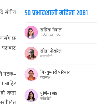
५० प्रभावशाली महिला २०८१
दै संघीय
सञ्जिता नेपाल
चार्टर्ड एकाउन्टटेन्ट
ज्यसँग छ
 पक्षबाट
सीता पोखरेल
समाजसेवी
मित्रकुमारी परियार
पनि पटक–
वडाध्यक्ष
 । बाहिर
ा हो कता
पूर्णिमा श्रेष्ठ
पर्वतारोही
्कारपीडित