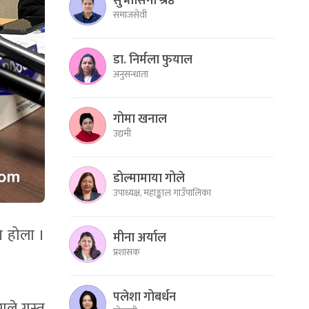
सुभासिनी श्रेष्ठ
समाजसेवी
डा. निर्मला फुयाल
अनुसन्धाता
गोमा खनाल
उद्यमी
डोल्मामाया गोले
उपाध्यक्ष, महाङ्काल गाउँपालिका
न होला ।
मीना अर्याल
प्रशासक
पलेशा गोबर्धन
े ग्रस्त