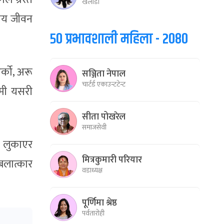
खेलाडी
कीय जीवन
५० प्रभावशाली महिला - २०८०
र्को, अरू
सञ्जिता नेपाल
चार्टर्ड एकाउन्टटेन्ट
ामी यसरी
सीता पोखरेल
समाजसेवी
र लुकाएर
मित्रकुमारी परियार
बलात्कार
वडाध्यक्ष
पूर्णिमा श्रेष्ठ
पर्वतारोही