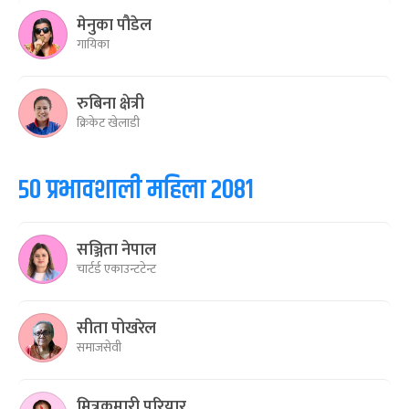
मेनुका पौडेल
गायिका
रुबिना क्षेत्री
क्रिकेट खेलाडी
५० प्रभावशाली महिला २०८१
सञ्जिता नेपाल
चार्टर्ड एकाउन्टटेन्ट
सीता पोखरेल
समाजसेवी
मित्रकुमारी परियार