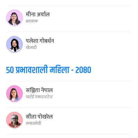
मीना अर्याल
प्रशासक
पलेशा गोबर्धन
खेलाडी
५० प्रभावशाली महिला - २०८०
सञ्जिता नेपाल
चार्टर्ड एकाउन्टटेन्ट
सीता पोखरेल
समाजसेवी