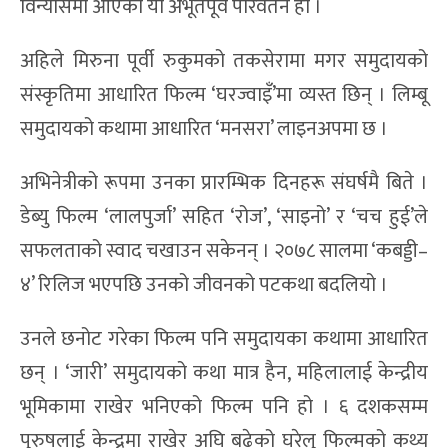
विन्यासमा आएको यो अभूतपूर्व परिवर्तन हो ।
अहिले मिरुना पूर्वी रुकुमको तकसेरामा मगर समुदायको
संस्कृतिमा आधारित फिल्म ‘घरज्वाइँ’मा व्यस्त छिन् । लिम्बू
समुदायको कथामा आधारित ‘मनसरा’ लाइनअपमा छ ।
अभिनेत्रीको रूपमा उनका प्रारम्भिक दिनहरू संघर्षमै बिते ।
डेब्यु फिल्म ‘लालपुर्जा’ सहित ‘रोज’, ‘साइनो’ र ‘चच हुई’ले
सफलताको स्वाद चखाउन सकेनन् । २०७८ सालमा ‘कबड्डी–
४’ रिलिज भएपछि उनको जीवनको पटकथा बदलियो ।
उनले छनोट गरेका फिल्म पनि समुदायका कथामा आधारित
छन् । ‘जारी’ समुदायको कथा मात्र हैन, महिलालाई केन्द्रीय
भूमिकामा राखेर भनिएको फिल्म पनि हो । ६ दशकसम्म
पुरुषलाई केन्द्रमा राखेर अघि बढेको घरेलु फिल्मको कथ्य