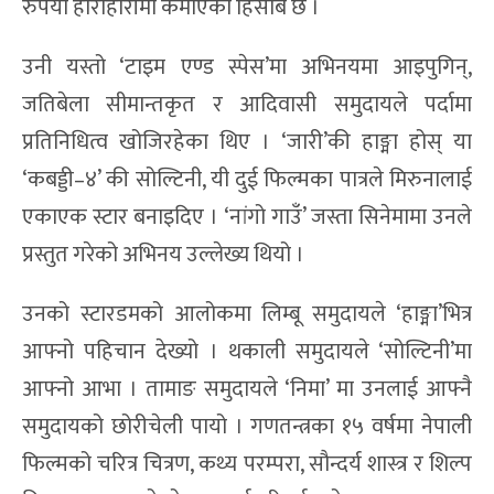
रुपैयाँ हाराहारीमा कमाएको हिसाब छ ।
उनी यस्तो ‘टाइम एण्ड स्पेस’मा अभिनयमा आइपुगिन्,
जतिबेला सीमान्तकृत र आदिवासी समुदायले पर्दामा
प्रतिनिधित्व खोजिरहेका थिए । ‘जारी’की हाङ्मा होस् या
‘कबड्डी–४’ की सोल्टिनी, यी दुई फिल्मका पात्रले मिरुनालाई
एकाएक स्टार बनाइदिए । ‘नांगो गाउँ’ जस्ता सिनेमामा उनले
प्रस्तुत गरेको अभिनय उल्लेख्य थियो ।
उनको स्टारडमको आलोकमा लिम्बू समुदायले ‘हाङ्मा’भित्र
आफ्नो पहिचान देख्यो । थकाली समुदायले ‘सोल्टिनी’मा
आफ्नो आभा । तामाङ समुदायले ‘निमा’ मा उनलाई आफ्नै
समुदायको छोरीचेली पायो । गणतन्त्रका १५ वर्षमा नेपाली
फिल्मको चरित्र चित्रण, कथ्य परम्परा, सौन्दर्य शास्त्र र शिल्प