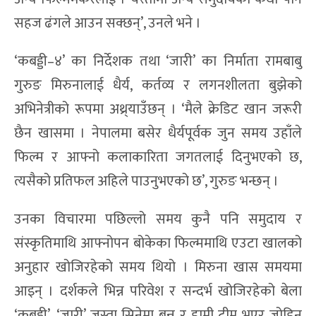
सहज ढंगले आउन सक्छन्’, उनले भने ।
‘कबड्डी–४’ का निर्देशक तथा ‘जारी’ का निर्माता रामबाबु
गुरुङ मिरुनालाई धैर्य, कर्तव्य र लगनशीलता बुझेको
अभिनेत्रीको रूपमा अथ्र्याउँछन् । ‘मैले क्रेडिट खान जरूरी
छैन खासमा । नेपालमा बसेर धैर्यपूर्वक जुन समय उहाँले
फिल्म र आफ्नो कलाकारिता जगतलाई दिनुभएको छ,
त्यसैको प्रतिफल अहिले पाउनुभएको छ’, गुरुङ भन्छन् ।
उनका विचारमा पछिल्लो समय कुनै पनि समुदाय र
संस्कृतिमाथि आफ्नोपन बोकेका फिल्ममाथि एउटा खालको
अनुहार खोजिरहेको समय थियो । मिरुना खास समयमा
आइन् । दर्शकले भिन्न परिवेश र सन्दर्भ खोजिरहेको बेला
‘कबड्डी’, ‘जारी’ जस्ता सिनेमा बन्नु र हामी टीम भएर जोडिनु