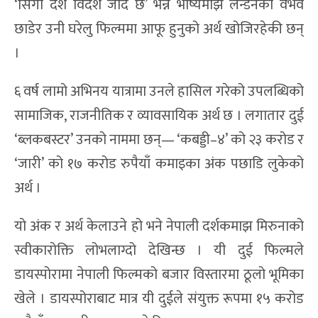
‘सिंगो देश विदेश जाँदै छ’ भन्ने भाष्यमाझ लन्डनको वैभव
छाडेर उनी घरेलु फिल्ममा आफू हुनुको अर्थ खोजिरहेकी छन्
।
६ वर्ष लामो अभिनय यात्रामा उनले हासिल गरेको उपलब्धिको
सामाजिक, राजनीतिक र व्यावसायिक अर्थ छ । लगातार दुई
‘ब्लकबस्टर’ उनको नाममा छन्— ‘कबड्डी–४’ को २३ करोड र
‘जारी’ को १७ करोड रुपैयाँ कमाइका अंक पछाडि लुकेको
अर्थ ।
यो अंक र अर्थ केलाउने हो भने नेपाली दर्शकमाझ मिरुनाको
स्वीकारोक्ति लोभलाग्दो देखिन्छ । यी दुई फिल्मले
डायस्पोरामा नेपाली फिल्मको बजार विस्तारमा ठूलो भूमिका
खेले । डायस्पोराबाट मात्र यी दुईले संयुक्त रूपमा १५ करोड