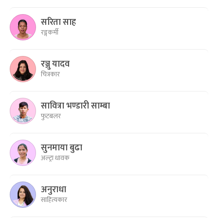
सरिता साह
रङ्गकर्मी
रञ्जु यादव
चित्रकार
सावित्रा भण्डारी साम्बा
फुटबलर
सुनमाया बुढा
अल्ट्रा धावक
अनुराधा
साहित्यकार