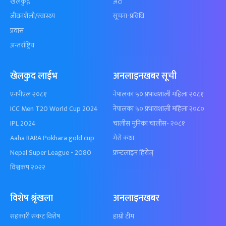
खेलकुद़़
अटो
जीवनशैली/स्वास्थ्य
सूचना-प्रविधि
प्रवास
अन्तर्राष्ट्रिय
खेलकुद लाईभ
अनलाइनखबर सूची
एनपीएल २०८१
नेपालका ५० प्रभावशाली महिला २०८१
ICC Men T20 World Cup 2024
नेपालका ५० प्रभावशाली महिला २०८०
IPL 2024
चालीस मुनिका चालीस- २०८१
Aaha RARA Pokhara gold cup
मेरो कथा
Nepal Super League - 2080
फ्रन्टलाइन हिरोज्
विश्वकप २०२२
विशेष श्रृंखला
अनलाइनखबर
सहकारी संकट विशेष
हाम्रो टीम