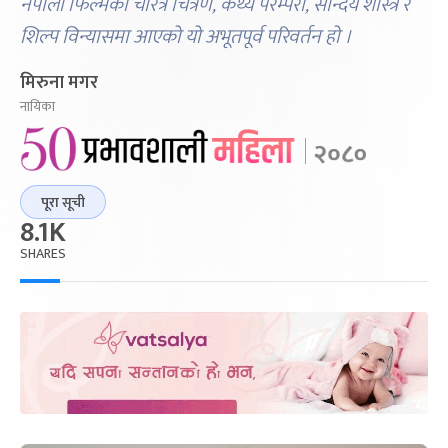
नेपाली फिल्मको चरित्र चित्रण, कथ्य परम्परा, सौन्दर्य शास्त्र र
शिल्प विन्यासमा आएको यो अभूतपूर्व परिवर्तन हो ।
मिरुना मगर
नायिका
पूरा सूची
8.1K
SHARES