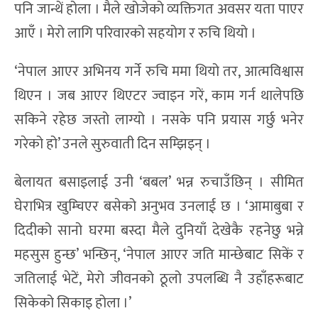
पनि जान्थें होला । मैले खोजेको व्यक्तिगत अवसर यता पाएर
आएँ । मेरो लागि परिवारको सहयोग र रुचि थियो ।
‘नेपाल आएर अभिनय गर्ने रुचि ममा थियो तर, आत्मविश्वास
थिएन । जब आएर थिएटर ज्वाइन गरें, काम गर्न थालेपछि
सकिने रहेछ जस्तो लाग्यो । नसके पनि प्रयास गर्छु भनेर
गरेको हो’ उनले सुरुवाती दिन सम्झिइन् ।
बेलायत बसाइलाई उनी ‘बबल’ भन्न रुचाउँछिन् । सीमित
घेराभित्र खुम्चिएर बसेको अनुभव उनलाई छ । ‘आमाबुबा र
दिदीको सानो घरमा बस्दा मैले दुनियाँ देखेकै रहनेछु भन्ने
महसुस हुन्छ’ भन्छिन्, ‘नेपाल आएर जति मान्छेबाट सिकें र
जतिलाई भेटें, मेरो जीवनको ठूलो उपलब्धि नै उहाँहरूबाट
सिकेको सिकाइ होला ।’