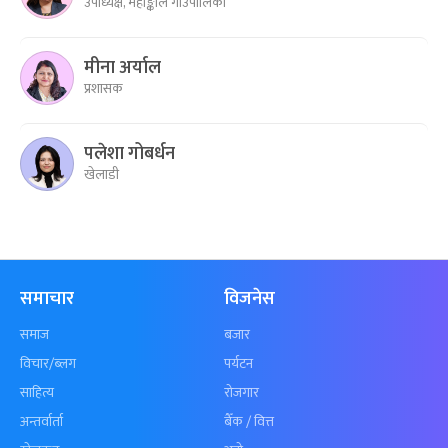
उपाध्यक्ष, महाङ्काल गाउँपालिका
मीना अर्याल
प्रशासक
पलेशा गोबर्धन
खेलाडी
समाचार
विजनेस
समाज
बजार
विचार/ब्लग
पर्यटन
साहित्य
रोजगार
अन्तर्वार्ता
बैँक / वित्त