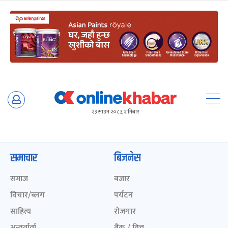
Skip
to
२३ साउन २०८३, शनिबार
content
समाचार
बिजनेस
समाज
बजार
विचार/ब्लग
पर्यटन
साहित्य
रोजगार
अन्तर्वार्ता
बैंक / वित्त