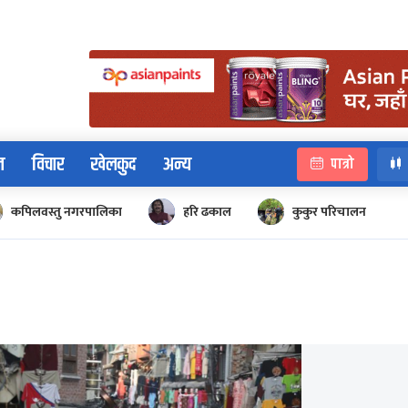
न
विचार
खेलकुद
अन्य
पात्रो
कपिलवस्तु नगरपालिका
हरि ढकाल
कुकुर परिचालन