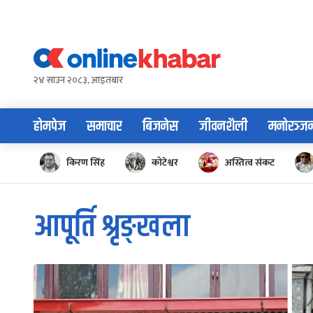
Skip
to
content
२४ साउन २०८३, आइतबार
होमपेज
समाचार
बिजनेस
जीवनशैली
मनोरञ्ज
किरण सिंह
कोटेश्वर
अस्तित्व संकट
आपूर्ति श्रृङ्खला