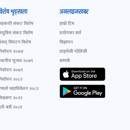
विशेष शृङ्खला
अनलाइनखबर
सहकारी संकट विशेष
हाम्रो टिम
लघुवित्त संकट विशेष
प्रयोगका सर्त
संसद् विघटन विशेष
विज्ञापन
निर्वाचन २०७४
प्राइभेसी पोलिसी
स्थानीय चुनाव २०७९
सम्पर्क
निर्वाचन २०७९
निर्वाचन २०८२
एमाले महाधिवेशन २०८२
विश्वकप २०२२
शैं-बसैं २०८१