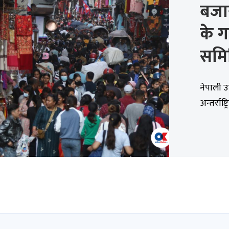
बजा
के ग
समि
नेपाली उ
अन्तर्राष्