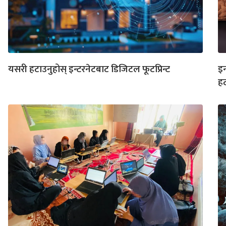
यसरी हटाउनुहोस् इन्टरनेटबाट डिजिटल फूटप्रिन्ट
इन
हट