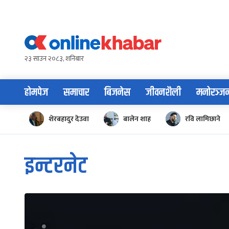
Skip
to
content
२३ साउन २०८३, शनिबार
होमपेज
समाचार
बिजनेस
जीवनशैली
मनोरञ्ज
शेरबहादुर देउवा
बालेन शाह
रवि लामिछाने
इन्टरनेट