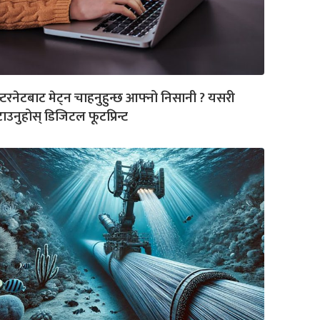
्टरनेटबाट मेट्न चाहनुहुन्छ आफ्नो निसानी ? यसरी
ाउनुहोस् डिजिटल फूटप्रिन्ट