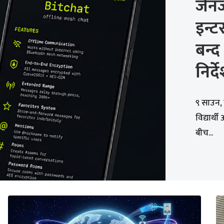
जेन
इन्ट
बन्द
निर्द
९ साउन, 
विद्यार्थ
बीच...