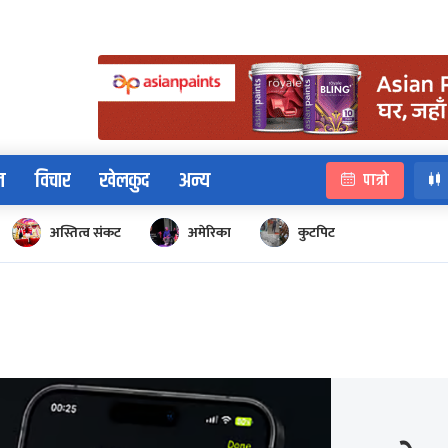
न
विचार
खेलकुद
अन्य
पात्रो
अस्तित्व संकट
अमेरिका
कुटपिट