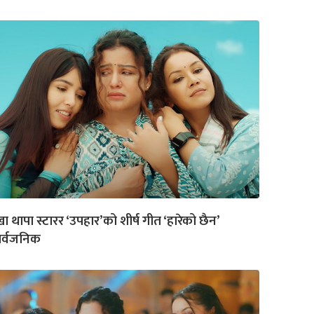
खा थापा स्टारर ‘उपहार’को शीर्ष गीत ‘हारेको छैन’
ार्वजनिक