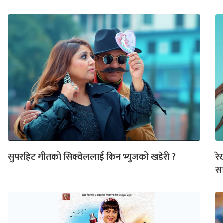
सुपरहिट गीतको सिक्वेललाई किन भ्युजको खडेरी ?
रे
स