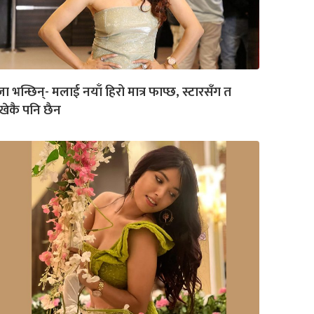
जा भन्छिन्- मलाई नयाँ हिरो मात्र फाप्छ, स्टारसँग त
खेकै पनि छैन