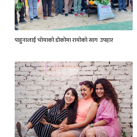
पाहुनालाई चोयाको डोकोमा रायोको साग उपहार