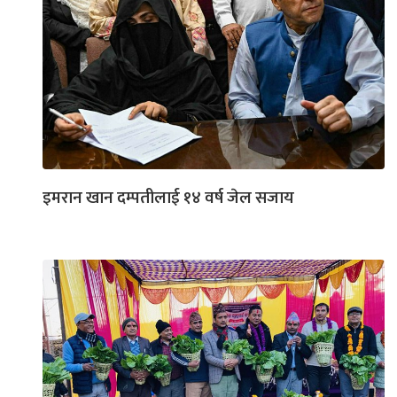
इमरान खान दम्पतीलाई १४ वर्ष जेल सजाय