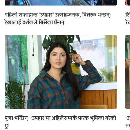
पहिलो सप्ताहान्त ‘उपहार’ उत्साहजनक, वितरक भन्छन्-
रि
रेखालाई दर्शकले बिर्सेका छैनन्
रे
पूजा भन्छिन्- ‘उपहार’मा अहिलेसम्मकै फरक भूमिका गरेको
‘उ
छु
त