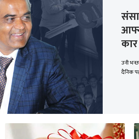
संसा
आफ्न
कार
उनी भन्छ
दैनिक पढ्