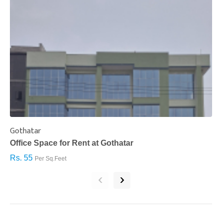
Gothatar
S
Office Space for Rent at Gothatar
H
Rs. 55
R
Per Sq.Feet
‹
›