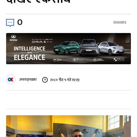
0
SHARES
अनलाइनखबर
२०८० चैत ५ गते १२:१३