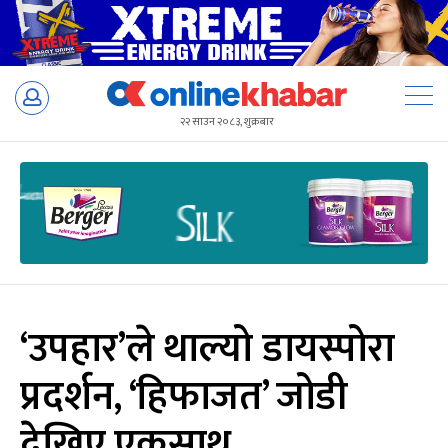
Skip
to
२२ साउन २०८३, शुक्रबार
content
‘उपहार’ले थाल्यो डायस्पोरा
प्रदर्शन, ‘हिफाजत’ जोडी
देखिए एकसाथ