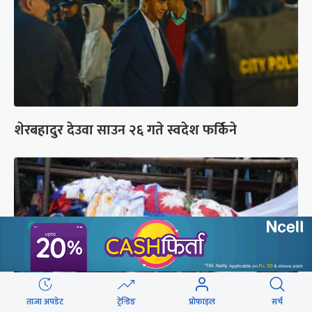
शेरबहादुर देउवा साउन २६ गते स्वदेश फर्किने
ताजा अपडेट
ट्रेन्डिङ
प्रोफाइल
सर्च