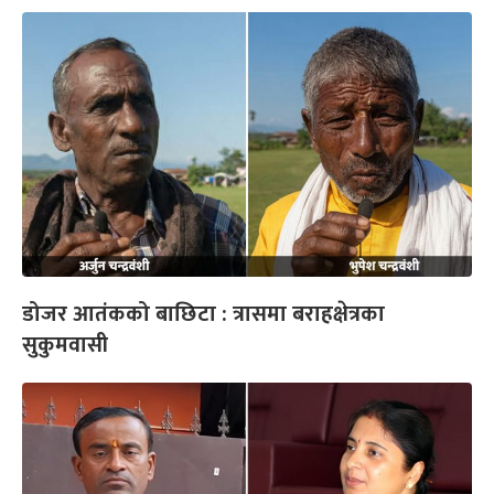
डोजर आतंकको बाछिटा : त्रासमा बराहक्षेत्रका
सुकुमवासी