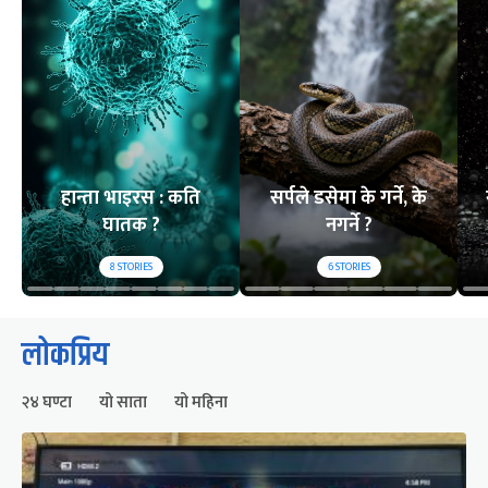
हान्ता भाइरस : कति
सर्पले डसेमा के गर्ने, के
घातक ?
नगर्ने ?
8
STORIES
6
STORIES
लोकप्रिय
२४ घण्टा
यो साता
यो महिना