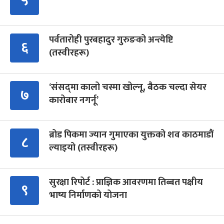
५
पर्वतारोही पुरबहादुर गुरुङको अन्त्येष्टि
६
(तस्वीरहरू)
‘संसद्‍मा कालो चस्मा खोल्नू, बैठक चल्दा सेयर
७
कारोबार नगर्नू’
ब्रोड पिकमा ज्यान गुमाएका युक्तको शव काठमाडौं
८
ल्याइयो (तस्वीरहरू)
सुरक्षा रिपोर्ट : प्राज्ञिक आवरणमा तिब्बत पक्षीय
९
भाष्य निर्माणको योजना