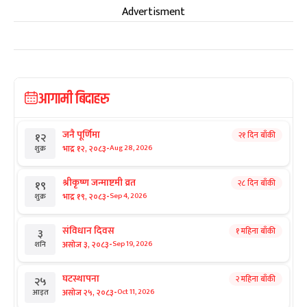
Advertisment
आगामी बिदाहरु
जनै पूर्णिमा
२१ दिन बाँकी
१२
-
भाद्र १२, २०८३
Aug 28, 2026
शुक्र
श्रीकृष्ण जन्माष्टमी व्रत
२८ दिन बाँकी
१९
-
भाद्र १९, २०८३
Sep 4, 2026
शुक्र
संविधान दिवस
१ महिना बाँकी
३
-
असोज ३, २०८३
Sep 19, 2026
शनि
घटस्थापना
२ महिना बाँकी
२५
-
असोज २५, २०८३
Oct 11, 2026
आइत