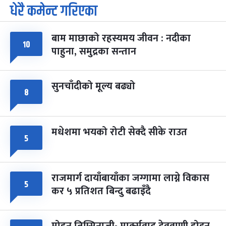
धेरै कमेन्ट गरिएका
पूर्णिमा व्रत
७ महिना बाँकी
७
-
चैत्र ७, २०८३
Mar 21, 2027
आइत
बाम माछाको रहस्यमय जीवन : नदीका
फागुपूर्णिमा
१०
७ महिना बाँकी
८
पाहुना, समुद्रका सन्तान
-
चैत्र ८, २०८३
Mar 22, 2027
सोम
सुनचाँदीको मूल्य बढ्यो
८
मधेशमा भयको रोटी सेक्दै सीके राउत
५
राजमार्ग दायाँबायाँका जग्गामा लाग्ने विकास
५
कर ५ प्रतिशत बिन्दु बढाइँदै