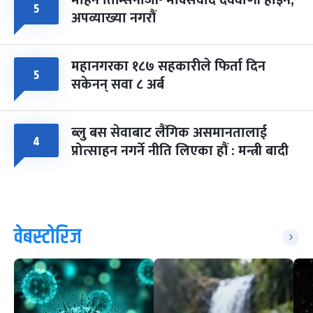
मोहन तिम्सिनाजी- मार्क्सवाद देववाणी होइन,
५
अपव्याख्या नगरौं
महानगरका १८७ सहकारीले फिर्ता दिन
५
सकेनन् सवा ८ अर्ब
ब्लु बस सेवाबाट लैंगिक असमानतालाई
४
प्रोत्साहन नगर्ने नीति लिएका हौं : मन्त्री बादी
वेबस्टोरिज