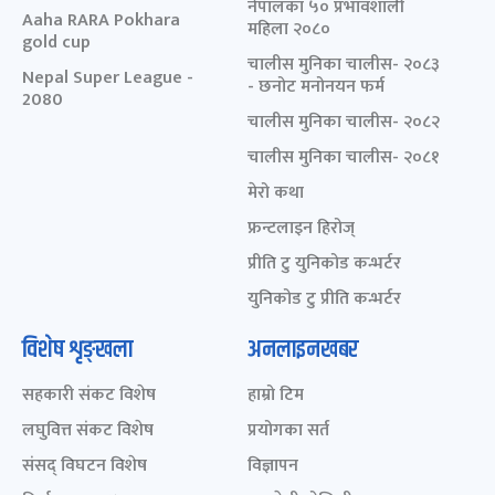
नेपालका ५० प्रभावशाली
Aaha RARA Pokhara
महिला २०८०
gold cup
चालीस मुनिका चालीस- २०८३
Nepal Super League -
- छनोट मनोनयन फर्म
2080
चालीस मुनिका चालीस- २०८२
चालीस मुनिका चालीस- २०८१
मेरो कथा
फ्रन्टलाइन हिरोज्
प्रीति टु युनिकोड कन्भर्टर
युनिकोड टु प्रीति कन्भर्टर
विशेष शृङ्खला
अनलाइनखबर
सहकारी संकट विशेष
हाम्रो टिम
लघुवित्त संकट विशेष
प्रयोगका सर्त
संसद् विघटन विशेष
विज्ञापन