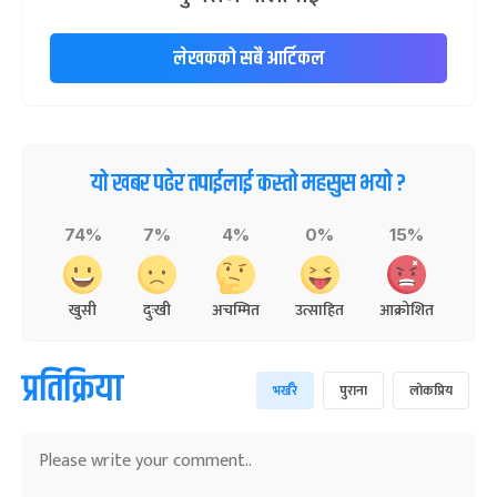
लेखकको सबै आर्टिकल
यो खबर पढेर तपाईलाई कस्तो महसुस भयो ?
74%
7%
4%
0%
15%
खुसी
दुःखी
अचम्मित
उत्साहित
आक्रोशित
प्रतिक्रिया
भर्खरै
पुराना
लोकप्रिय