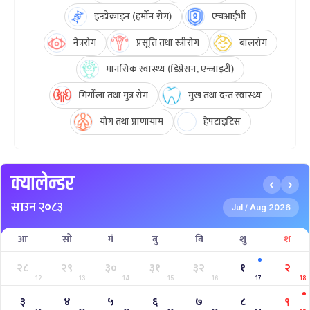
इन्डोक्राइन (हर्मोन रोग)
एचआईभी
नेत्ररोग
प्रसूति तथा स्त्रीरोग
बालरोग
मानसिक स्वास्थ्य (डिप्रेसन, एन्जाइटी)
मिर्गौला तथा मुत्र रोग
मुख तथा दन्त स्वास्थ्य
योग तथा प्राणायाम
हेपटाइटिस
क्यालेन्डर
साउन २०८३
Jul
Aug 2026
/
आ
सो
मं
बु
बि
शु
श
२८
२९
३०
३१
३२
१
२
12
13
14
15
16
17
18
३
४
५
६
७
८
९