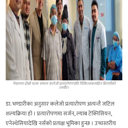
नेपालमा दोस्रो पटक सफल कलेजो प्रत्यारोपणपछि चिकित्सकसहित बिरामीको
तस्वीर।
डा. भण्डारीका अनुसार कलेजो प्रत्यारोपण अत्यन्तै जटिल
शल्यक्रिया हो । प्रत्यारोपणमा सर्जन, ल्याब टेक्निसियन,
एनेस्थेसियादेखि नर्सको प्रत्यक्ष भूमिका हुन्छ । उच्चस्तरीय