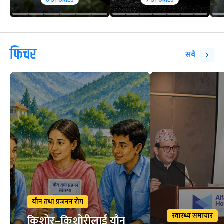
6
STORIES
7
STORIES
फिचर
सबै
यौन तथा प्रजनन रोग
स्वास्थ्य समाचार
किशोर–किशोरीलाई यौन