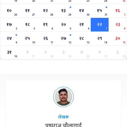
19
20
21
22
23
24
25
१०
११
१२
१३
१४
१५
१६
26
27
28
29
30
31
1
१७
१८
१९
२०
२१
२२
२३
2
3
4
5
6
7
8
२४
२५
२६
२७
२८
२९
३०
9
10
11
12
13
14
15
३१
१
२
३
४
५
६
16
17
18
19
20
21
22
लेखक
पुष्पराज चौलागाईं