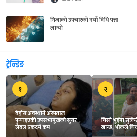
गिजाको उपचारको नयाँ विधि पत्ता
लाग्यो
ट्रेन्डिङ
१
२
बेहोस अवस्थामै अस्पताल
पुर्‍याइएकी उपसभामुखको सुगर
चिसो भुइँमा सुत्
लेबल एकदमै कम
खान्छ, भोकले चिच्