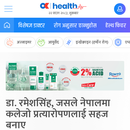
२२ साउन २०८३, शुक्रबार
विशेषज्ञ डाक्टर
रोग अनुसार छान्नुहोस
हेल्थ फिचर
अल्जाइमर
आयुर्वेद
इन्डोक्राइन (हर्मोन रोग)
एच
डा. रमेशसिंह, जसले नेपालमा
कलेजो प्रत्यारोपणलाई सहज
बनाए