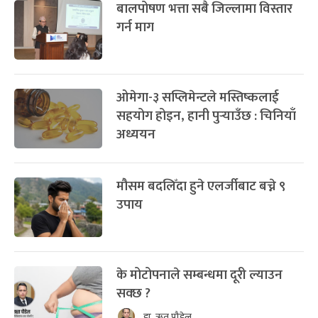
बालपोषण भत्ता सबै जिल्लामा विस्तार
गर्न माग
ओमेगा-३ सप्लिमेन्टले मस्तिष्कलाई
सहयोग होइन, हानी पुर्‍याउँछ : चिनियाँ
अध्ययन
मौसम बदलिँदा हुने एलर्जीबाट बच्ने ९
उपाय
के मोटोपनाले सम्बन्धमा दूरी ल्याउन
सक्छ ?
डा. ऋत पौडेल