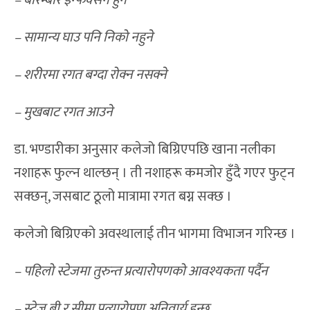
– बारम्बार इन्फेक्सन हुने
– सामान्य घाउ पनि निको नहुने
– शरीरमा रगत बग्दा रोक्न नसक्ने
– मुखबाट रगत आउने
डा. भण्डारीका अनुसार कलेजो बिग्रिएपछि खाना नलीका
नशाहरू फुल्न थाल्छन् । ती नशाहरू कमजोर हुँदै गएर फुट्न
सक्छन्, जसबाट ठूलो मात्रामा रगत बग्न सक्छ ।
कलेजो बिग्रिएको अवस्थालाई तीन भागमा विभाजन गरिन्छ ।
– पहिलो स्टेजमा तुरुन्त प्रत्यारोपणको आवश्यकता पर्दैन
– स्टेज बी र सीमा प्रत्यारोपण अनिवार्य हुन्छ