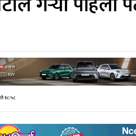
िटीले गर्‍यो पहिलो
ते १८:५८