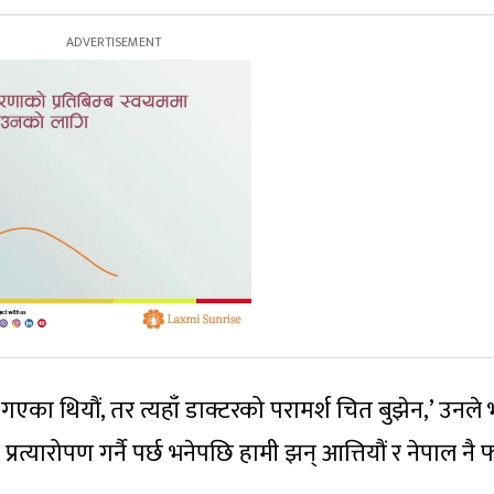
का थियौं, तर त्यहाँ डाक्टरको परामर्श चित बुझेन,’ उनले भ
रत्यारोपण गर्नै पर्छ भनेपछि हामी झन् आत्तियौं र नेपाल नै फ