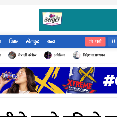
न
विचार
खेलकुद
अन्य
पात्रो
न
नेपाली काँग्रेस
अमेरिका
विदेशमा अध्ययन