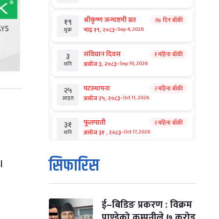
श्रीकृष्ण जन्माष्टमी व्रत
२७ दिन बाँकी
१९
-
भाद्र १९, २०८३
Sep 4, 2026
शुक्र
संविधान दिवस
१ महिना बाँकी
३
-
असोज ३, २०८३
Sep 19, 2026
शनि
घटस्थापना
२ महिना बाँकी
२५
-
असोज २५, २०८३
Oct 11, 2026
आइत
फूलपाती
२ महिना बाँकी
३१
-
असोज ३१ , २०८३
Oct 17, 2026
शनि
कार्तिक सङ्क्रान्ति
२ महिना बाँकी
१
सिफारिस
।
-
कार्तिक १, २०८३
Oct 18, 2026
आइत
महानवमी
२ महिना बाँकी
३
-
कार्तिक ३, २०८३
Oct 20, 2026
मंगल
ई–बिडिङ प्रकरण : विक्रम
पाण्डेको कम्पनीले ७ करोड