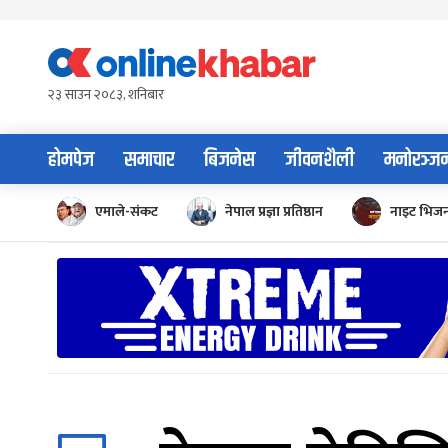
Skip
to
content
२३ साउन २०८३, शनिबार
होमपेज
समाचार
बिजनेस
जीवनशैली
मनोरञ्ज
एमाले-संकट
नेपाल प्रज्ञा प्रतिष्ठान
नाइट भिज