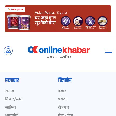
Skip
to
२३ साउन २०८३, शनिबार
content
समाचार
बिजनेस
समाज
बजार
विचार/ब्लग
पर्यटन
साहित्य
रोजगार
अन्तर्वार्ता
बैंक / वित्त