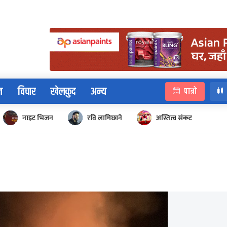
न
विचार
खेलकुद
अन्य
पात्रो
नाइट भिजन
रवि लामिछाने
अस्तित्व संकट