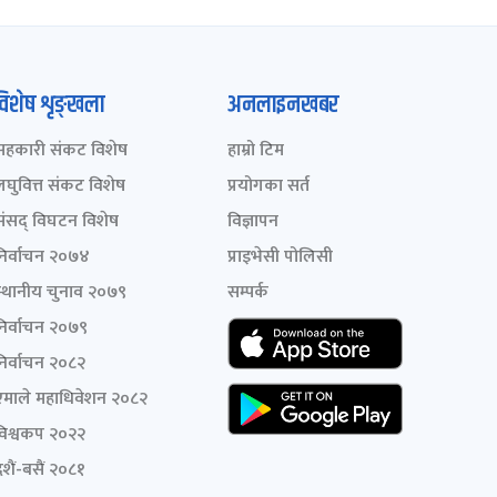
विशेष शृङ्खला
अनलाइनखबर
सहकारी संकट विशेष
हाम्रो टिम
लघुवित्त संकट विशेष
प्रयोगका सर्त
संसद् विघटन विशेष
विज्ञापन
निर्वाचन २०७४
प्राइभेसी पोलिसी
स्थानीय चुनाव २०७९
सम्पर्क
निर्वाचन २०७९
निर्वाचन २०८२
एमाले महाधिवेशन २०८२
विश्वकप २०२२
शैं-बसैं २०८१