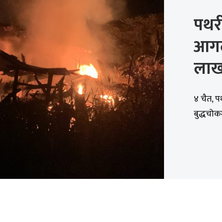
पथर
आगल
लाख
४ चैत, प
बुद्धचोक