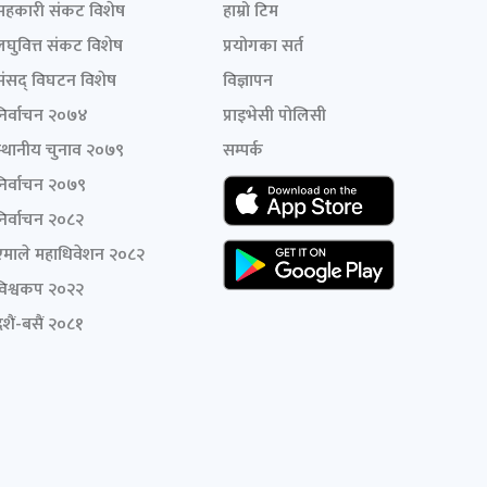
सहकारी संकट विशेष
हाम्रो टिम
लघुवित्त संकट विशेष
प्रयोगका सर्त
संसद् विघटन विशेष
विज्ञापन
निर्वाचन २०७४
प्राइभेसी पोलिसी
स्थानीय चुनाव २०७९
सम्पर्क
निर्वाचन २०७९
निर्वाचन २०८२
एमाले महाधिवेशन २०८२
विश्वकप २०२२
शैं-बसैं २०८१