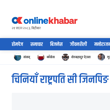
Skip
to
content
२१ साउन २०८३, बिहीबार
होमपेज
समाचार
बिजनेस
जीवनशैली
मनोरञ्ज
संसद्
काँग्रेस
शेरबहादुर देउवा
गु
चिनियाँ राष्ट्रपति सी जिनपिङ