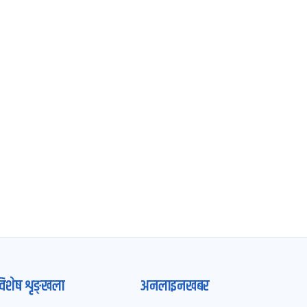
विशेष शृङ्खला
अनलाइनखबर