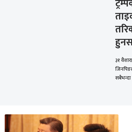
ट्रम
ताइव
तरिका
हुन
३१ वैशाख,
जिनपिङले
सबैभन्दा 