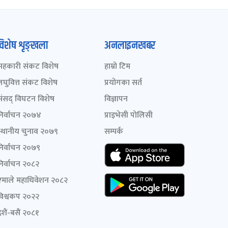
विशेष शृङ्खला
अनलाइनखबर
सहकारी संकट विशेष
हाम्रो टिम
लघुवित्त संकट विशेष
प्रयोगका सर्त
संसद् विघटन विशेष
विज्ञापन
निर्वाचन २०७४
प्राइभेसी पोलिसी
स्थानीय चुनाव २०७९
सम्पर्क
निर्वाचन २०७९
निर्वाचन २०८२
एमाले महाधिवेशन २०८२
विश्वकप २०२२
शैं-बसैं २०८१