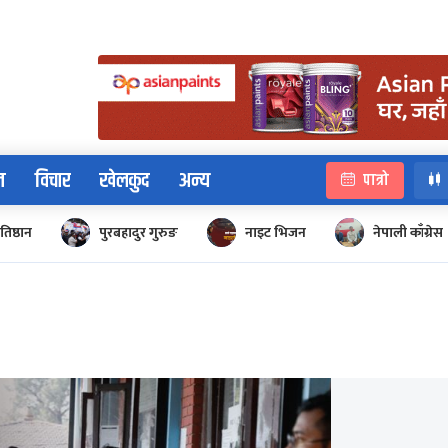
न
विचार
खेलकुद
अन्य
पात्रो
रतिष्ठान
पुरबहादुर गुरुङ
नाइट भिजन
नेपाली काँग्रेस