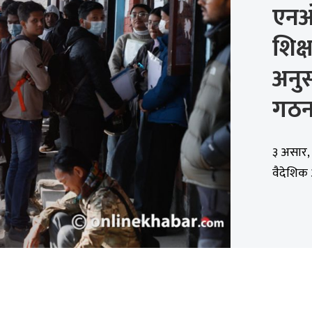
एनओ
शिक्
अनुस
गठ
३ असार, क
वैदेशिक 