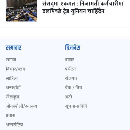
संसद्‌मा एकमत : निजामती कर्मचारीमा
दलपिच्छे ट्रेड युनियन चाहिंदैन
समाचार
बिजनेस
समाज
बजार
विचार/ब्लग
पर्यटन
साहित्य
रोजगार
अन्तर्वार्ता
बैंक / वित्त
खेलकुद़़
अटो
जीवनशैली/स्वास्थ्य
सूचना-प्रविधि
प्रवास
अन्तर्राष्ट्रिय