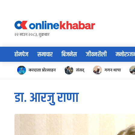
Skip
to
content
२२ साउन २०८३, शुक्रबार
होमपेज
समाचार
बिजनेस
जीवनशैली
मनोरञ्ज
करदाता प्रोत्साहन
संसद्
गगन थापा
डा. आरजु राणा