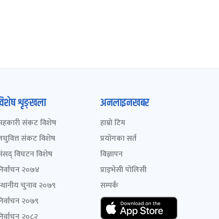
विशेष शृङ्खला
अनलाइनखबर
सहकारी संकट विशेष
हाम्रो टिम
लघुवित्त संकट विशेष
प्रयोगका सर्त
संसद् विघटन विशेष
विज्ञापन
निर्वाचन २०७४
प्राइभेसी पोलिसी
स्थानीय चुनाव २०७९
सम्पर्क
निर्वाचन २०७९
निर्वाचन २०८२