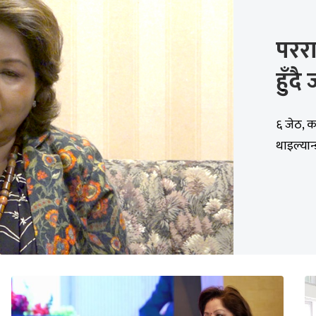
परराष
हुँदै
६ जेठ, का
थाइल्यान्