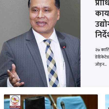
प्राध
कार
उद्य
निर्द
२७ कात्त
डेडिकेटे
जोड्न...