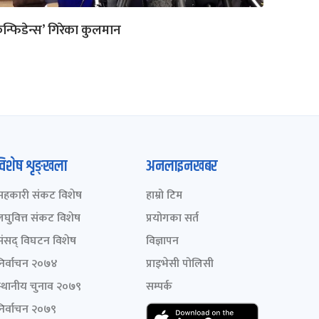
न्फिडेन्स’ गिरेका कुलमान
विशेष शृङ्खला
अनलाइनखबर
सहकारी संकट विशेष
हाम्रो टिम
लघुवित्त संकट विशेष
प्रयोगका सर्त
संसद् विघटन विशेष
विज्ञापन
निर्वाचन २०७४
प्राइभेसी पोलिसी
स्थानीय चुनाव २०७९
सम्पर्क
निर्वाचन २०७९