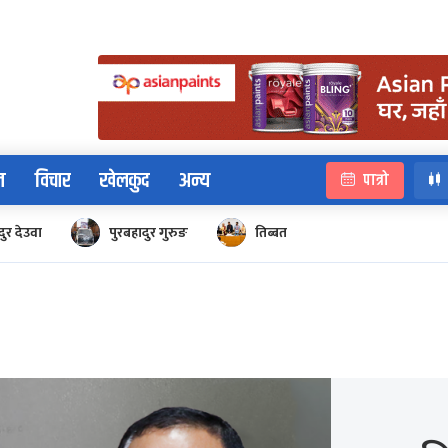
न
विचार
खेलकुद
अन्य
पात्रो
ुर देउवा
पुरबहादुर गुरुङ
तिब्बत