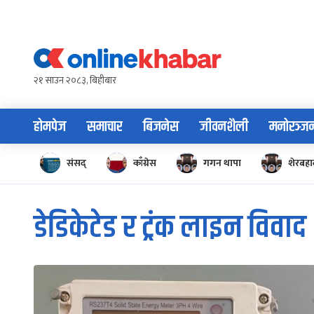
Skip
to
content
२१ साउन २०८३, बिहीबार
होमपेज
समाचार
बिजनेस
जीवनशैली
मनोरञ्ज
संसद्
काँग्रेस
गगन थापा
शेरबहाद
डेडिकेटेड र ट्रंक लाइन विवाद