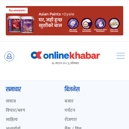
Skip
to
२५ साउन २०८३, सोमबार
content
समाचार
बिजनेस
समाज
बजार
विचार/ब्लग
पर्यटन
साहित्य
रोजगार
अन्तर्वार्ता
बैंक / वित्त