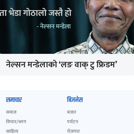
नेल्सन मन्डेलाको ‘लङ वाक् टु फ्रिडम’
समाचार
बिजनेस
समाज
बजार
विचार/ब्लग
पर्यटन
साहित्य
रोजगार