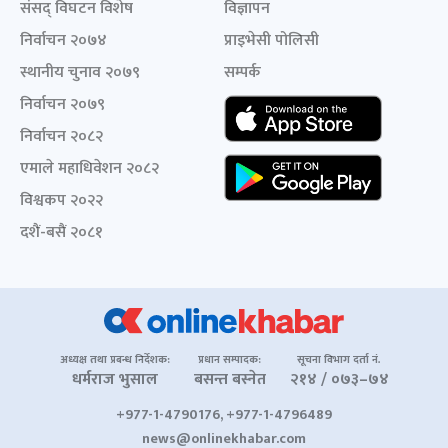
संसद् विघटन विशेष
विज्ञापन
निर्वाचन २०७४
प्राइभेसी पोलिसी
स्थानीय चुनाव २०७९
सम्पर्क
निर्वाचन २०७९
निर्वाचन २०८२
एमाले महाधिवेशन २०८२
विश्वकप २०२२
दशैं-बसैं २०८१
अध्यक्ष तथा प्रबन्ध निर्देशक:
प्रधान सम्पादक:
सूचना विभाग दर्ता नं.
धर्मराज भुसाल
बसन्त बस्नेत
२१४ / ०७३–७४
+977-1-4790176, +977-1-4796489
news@onlinekhabar.com