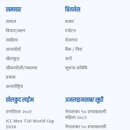
समाचार
बिजनेस
समाज
बजार
विचार/ब्लग
पर्यटन
साहित्य
रोजगार
अन्तर्वार्ता
बैंक / वित्त
खेलकुद़़
अटो
जीवनशैली/स्वास्थ्य
सूचना-प्रविधि
प्रवास
अन्तर्राष्ट्रिय
खेलकुद लाईभ
अनलाइनखबर सूची
एनपीएल २०८१
नेपालका ५० प्रभावशाली
महिला २०८२
ICC Men T20 World Cup
2024
नेपालका ५० प्रभावशाली