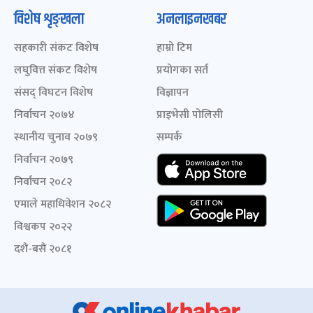
विशेष शृङ्खला
अनलाइनखबर
सहकारी संकट विशेष
हाम्रो टिम
लघुवित्त संकट विशेष
प्रयोगका सर्त
संसद् विघटन विशेष
विज्ञापन
निर्वाचन २०७४
प्राइभेसी पोलिसी
स्थानीय चुनाव २०७९
सम्पर्क
निर्वाचन २०७९
निर्वाचन २०८२
एमाले महाधिवेशन २०८२
विश्वकप २०२२
दशैं-बसैं २०८१