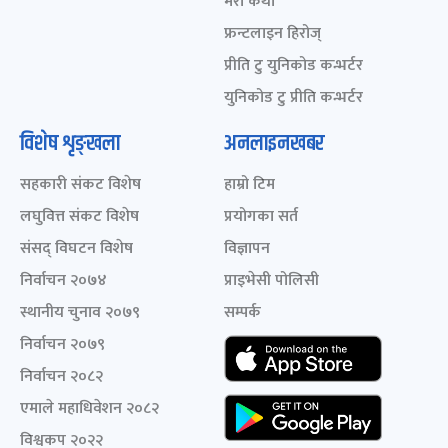
मेरो कथा
फ्रन्टलाइन हिरोज्
प्रीति टु युनिकोड कन्भर्टर
युनिकोड टु प्रीति कन्भर्टर
विशेष शृङ्खला
अनलाइनखबर
सहकारी संकट विशेष
हाम्रो टिम
लघुवित्त संकट विशेष
प्रयोगका सर्त
संसद् विघटन विशेष
विज्ञापन
निर्वाचन २०७४
प्राइभेसी पोलिसी
स्थानीय चुनाव २०७९
सम्पर्क
निर्वाचन २०७९
निर्वाचन २०८२
एमाले महाधिवेशन २०८२
विश्वकप २०२२