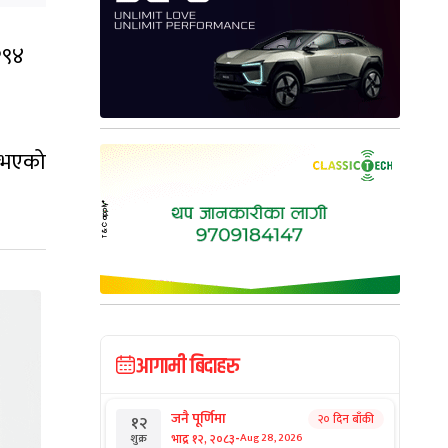
२९४
ा भएको
आगामी बिदाहरु
जनै पूर्णिमा
२० दिन बाँकी
१२
-
भाद्र १२, २०८३
Aug 28, 2026
शुक्र