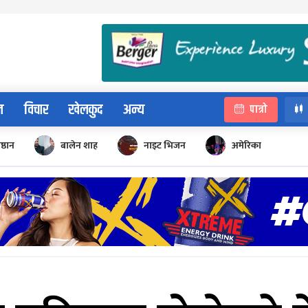
न
विचार
खेलकुद
अन्य
पात्रो
िष्ठान
बालेन शाह
नाइट भिजन
अमेरिका