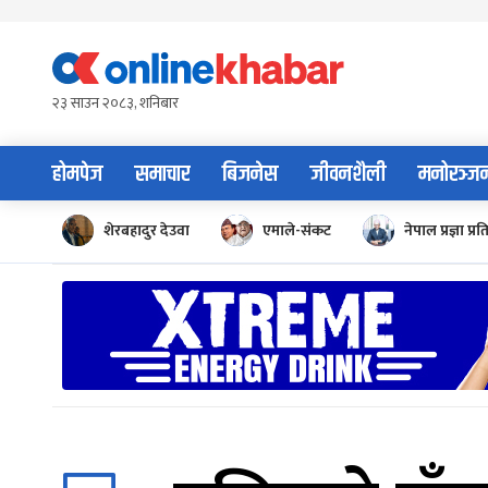
Skip
to
content
२३ साउन २०८३, शनिबार
होमपेज
समाचार
बिजनेस
जीवनशैली
मनोरञ्ज
शेरबहादुर देउवा
एमाले-संकट
नेपाल प्रज्ञा प्रत