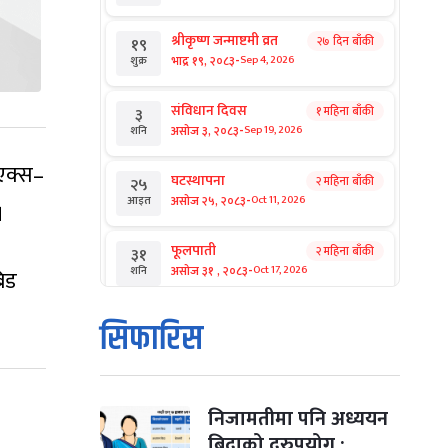
श्रीकृष्ण जन्माष्टमी व्रत
२७ दिन बाँकी
१९
-
भाद्र १९, २०८३
Sep 4, 2026
शुक्र
संविधान दिवस
१ महिना बाँकी
३
-
असोज ३, २०८३
Sep 19, 2026
शनि
 एक्स–
घटस्थापना
२ महिना बाँकी
२५
-
असोज २५, २०८३
Oct 11, 2026
आइत
।
फूलपाती
२ महिना बाँकी
३१
-
असोज ३१ , २०८३
Oct 17, 2026
शनि
रिड
कार्तिक सङ्क्रान्ति
२ महिना बाँकी
१
सिफारिस
-
कार्तिक १, २०८३
Oct 18, 2026
आइत
महानवमी
२ महिना बाँकी
३
-
कार्तिक ३, २०८३
Oct 20, 2026
मंगल
निजामतीमा पनि अध्ययन
बिदाको दुरुपयोग :