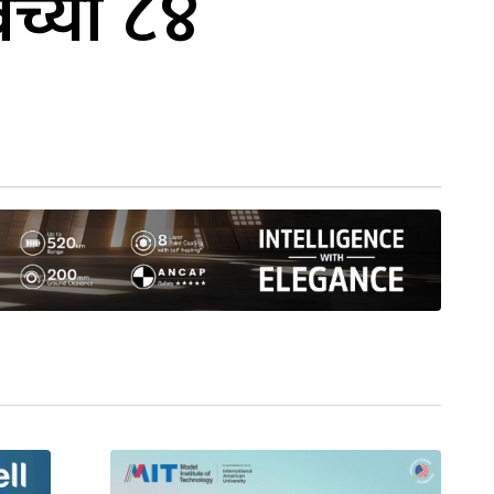
ेच्यो ८४