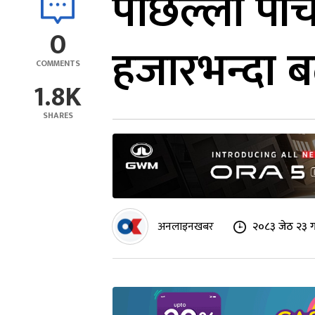
पछिल्लो पाँच
0
हजारभन्दा ब
COMMENTS
1.8K
SHARES
अनलाइनखबर
२०८३ जेठ २३ ग