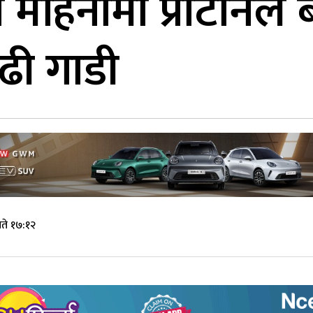
 महिनामा प्रोटोनले ब
ढी गाडी
ते १७:१२