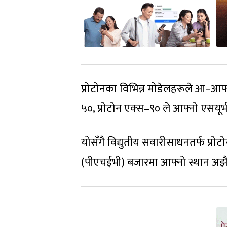
प्रोटोनका विभिन्न मोडेलहरूले आ–आफ्
५०, प्रोटोन एक्स–९० ले आफ्नो एसयूभ
योसँगै विद्युतीय सवारीसाधनतर्फ प्रो
(पीएचईभी) बजारमा आफ्नो स्थान अझ