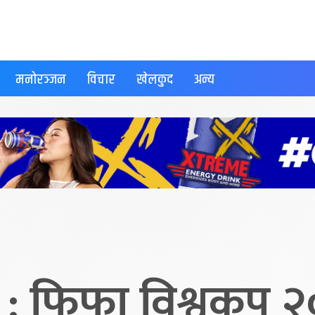
मनोरञ्जन
विचार
खेलकुद
अन्य
र : फिफा विश्वकप 