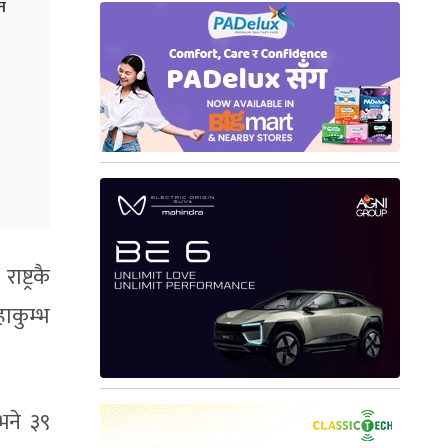
न
्ट्रकै
ाकुम्भ
भने ३९