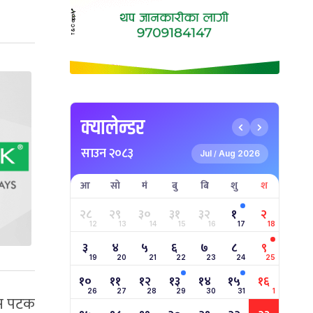
क्यालेन्डर
साउन २०८३
Jul
Aug 2026
/
आ
सो
मं
बु
बि
शु
श
२८
२९
३०
३१
३२
१
२
12
13
14
15
16
17
18
३
४
५
६
७
८
९
19
20
21
22
23
24
25
१०
११
१२
१३
१४
१५
१६
26
27
28
29
30
31
1
यस पटक