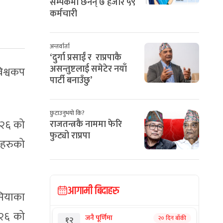
सम्पर्कमा छैनन् ७ हजार ५९
कर्मचारी
अन्तर्वार्ता
‘दुर्गा प्रसाईं र राप्रपाकै
असन्तुष्टलाई समेटेर नयाँ
िश्वकप
पार्टी बनाउँछु’
छुटाउनुभयो कि?
०२६ को
राजतन्त्रकै नाममा फेरि
फुट्यो राप्रपा
ीहरुको
आगामी बिदाहरु
एसियाका
०२६ को
जनै पूर्णिमा
२० दिन बाँकी
१२