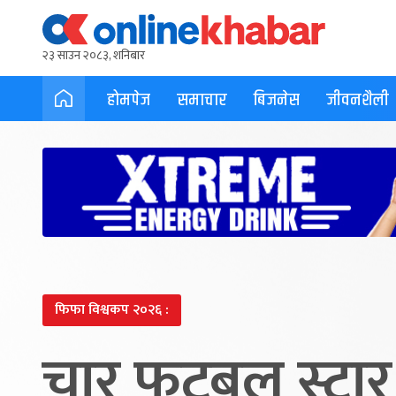
२३ साउन २०८३, शनिबार
होमपेज
समाचार
बिजनेस
जीवनशैली
फिफा विश्वकप २०२६ :
चार फुटबल स्टा