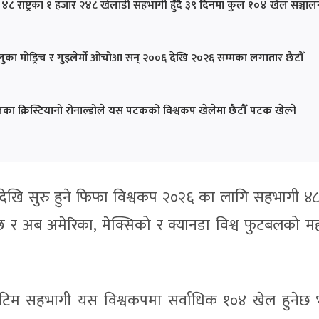
 राष्ट्रका १ हजार २४८ खेलाडी सहभागी हुँदै ३९ दिनमा कुल १०४ खेल सञ्चाल
ो, लुका मोड्रिच र गुइलेर्मो ओचोआ सन् २००६ देखि २०२६ सम्मका लगातार छैटौँ
।
ुगलका क्रिस्टियानो रोनाल्डोले यस पटकको विश्वकप खेलेमा छैटौँ पटक खेल्ने
ेखि सुरु हुने फिफा विश्वकप २०२६ का लागि सहभागी ४८ राष
र अब अमेरिका, मेक्सिको र क्यानडा विश्व फुटबलको मह
रै टिम सहभागी यस विश्वकपमा सर्वाधिक १०४ खेल हुनेछ 