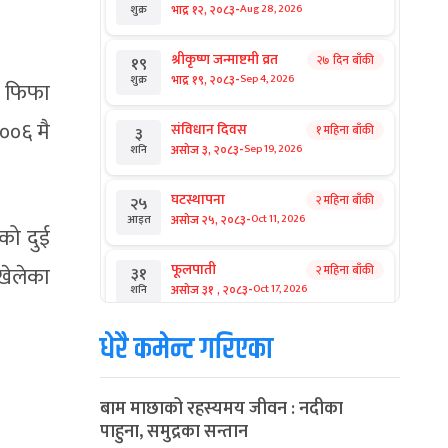
-
भाद्र १२, २०८३
Aug 28, 2026
शुक्र
श्रीकृष्ण जन्माष्टमी व्रत
२७ दिन बाँकी
१९
-
भाद्र १९, २०८३
Sep 4, 2026
शुक्र
क फिफा
२००६ मै
संविधान दिवस
१ महिना बाँकी
३
-
असोज ३, २०८३
Sep 19, 2026
शनि
घटस्थापना
२ महिना बाँकी
२५
-
असोज २५, २०८३
Oct 11, 2026
आइत
को दुई
फूलपाती
खेलेका
२ महिना बाँकी
३१
-
असोज ३१ , २०८३
Oct 17, 2026
शनि
धेरै कमेन्ट गरिएका
कार्तिक सङ्क्रान्ति
२ महिना बाँकी
१
-
कार्तिक १, २०८३
Oct 18, 2026
आइत
बाम माछाको रहस्यमय जीवन : नदीका
महानवमी
२ महिना बाँकी
३
पाहुना, समुद्रका सन्तान
-
कार्तिक ३, २०८३
Oct 20, 2026
मंगल