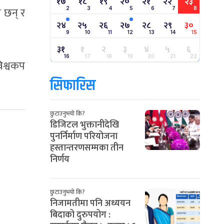
१७
१८
१९
२०
२१
२२
२३
 छन् र
2
3
4
5
6
7
8
२४
२५
२६
२७
२८
२९
३०
9
10
11
12
13
14
15
३१
१
२
३
४
५
६
16
17
18
19
20
21
22
िश्वकप
सिफारिस
छुटाउनुभयो कि?
डिजिटल भुक्तानीदेखि
पुनर्निर्माण परियोजना
हस्तान्तरणसम्मका तीन
निर्णय
छुटाउनुभयो कि?
निजामतीमा पनि अध्ययन
बिदाको दुरुपयोग :