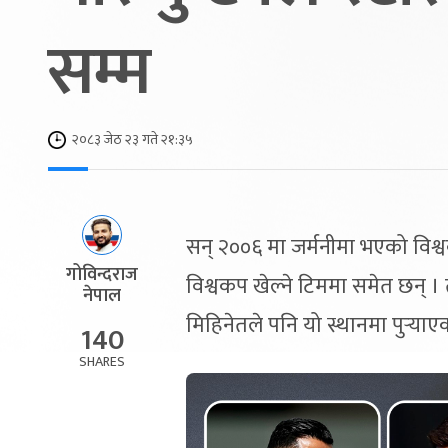
सम्म
२०८३ जेठ २३ गते २१:३५
सन् २००६ मा जर्मनीमा भएको विश
गोविन्दराज
विश्वकप खेल्ने टिममा समेत छन् ।
नेपाल
मिहिनेतले पनि यो स्थानमा पुर्‍याए
140
SHARES