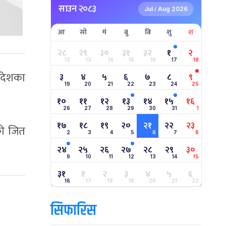
साउन २०८३
Jul
Aug 2026
/
आ
सो
मं
बु
बि
शु
श
२८
२९
३०
३१
३२
१
२
12
13
14
15
16
17
18
ादेशका
३
४
५
६
७
८
९
19
20
21
22
23
24
25
१०
११
१२
१३
१४
१५
१६
26
27
28
29
30
31
1
१७
१८
१९
२०
२१
२२
२३
को जित
2
3
4
5
6
7
8
२४
२५
२६
२७
२८
२९
३०
9
10
11
12
13
14
15
३१
१
२
३
४
५
६
16
17
18
19
20
21
22
सिफारिस