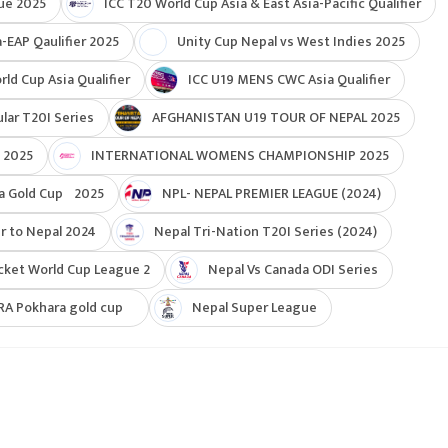
ue 2025
ICC T20 World Cup Asia & East Asia-Pacific Qualifier
-EAP Qaulifier 2025
Unity Cup Nepal vs West Indies 2025
d Cup Asia Qualifier
ICC U19 MENS CWC Asia Qualifier
ar T20I Series
AFGHANISTAN U19 TOUR OF NEPAL 2025
 2025
INTERNATIONAL WOMENS CHAMPIONSHIP 2025
a Gold Cup 2025
NPL- NEPAL PREMIER LEAGUE (2024)
r to Nepal 2024
Nepal Tri-Nation T20I Series (2024)
cket World Cup League 2
Nepal Vs Canada ODI Series
RA Pokhara gold cup
Nepal Super League