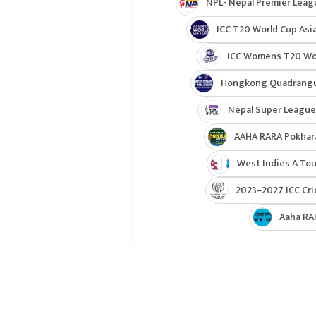
NPL- Nepal Premier Leag
ICC T20 World Cup Asia
ICC Womens T20 Worl
Hongkong Quadrangul
Nepal Super League
AAHA RARA Pokhar
West Indies A Tou
2023–2027 ICC Cri
Aaha RA