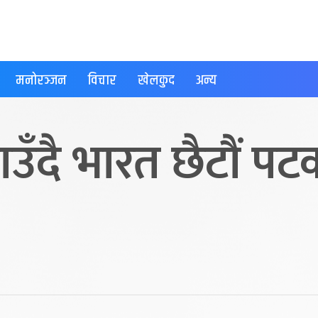
मनोरञ्जन
विचार
खेलकुद
अन्य
ाउँदै भारत छैटौं 