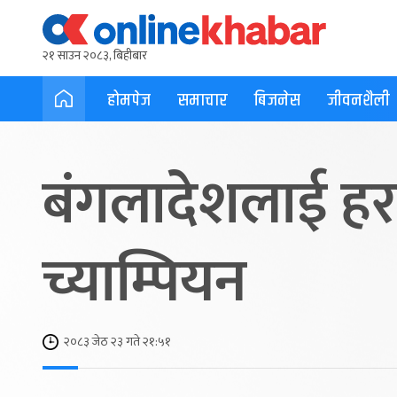
२१ साउन २०८३, बिहीबार
होमपेज
समाचार
बिजनेस
जीवनशैली
बंगलादेशलाई हर
च्याम्पियन
२०८३ जेठ २३ गते २१:५१