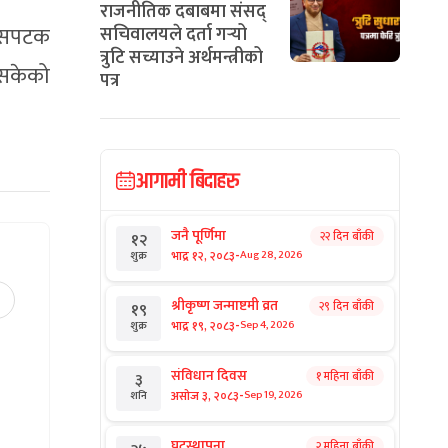
राजनीतिक दबाबमा संसद्
यसपटक
सचिवालयले दर्ता गर्‍यो
त्रुटि सच्याउने अर्थमन्त्रीको
 सकेको
पत्र
आगामी बिदाहरु
जनै पूर्णिमा
२२ दिन बाँकी
१२
-
भाद्र १२, २०८३
Aug 28, 2026
शुक्र
श्रीकृष्ण जन्माष्टमी व्रत
२९ दिन बाँकी
१९
-
भाद्र १९, २०८३
Sep 4, 2026
शुक्र
संविधान दिवस
१ महिना बाँकी
३
-
असोज ३, २०८३
Sep 19, 2026
शनि
घटस्थापना
२ महिना बाँकी