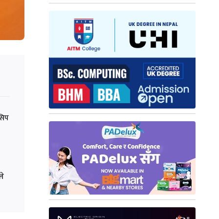
सिप
ले