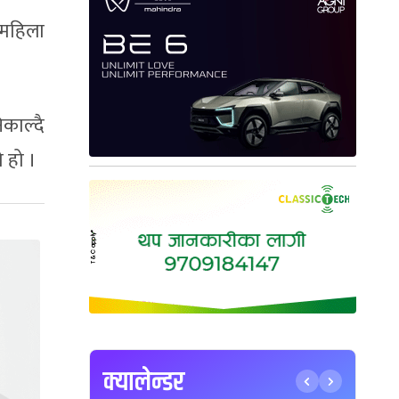
महिला
ाल्दै
 हो ।
क्यालेन्डर